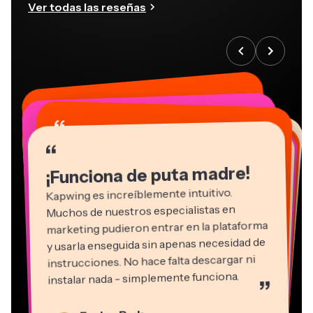
Ver todas las reseñas
“
“
“
“
“
“
“
“
“
“
“
¡Funciona de puta madre!
Kapwing es increíblemente intuitivo.
Muchos de nuestros especialistas en
marketing pudieron entrar en la plataforma
y usarla enseguida sin apenas necesidad de
instrucciones. No hace falta descargar ni
instalar nada - simplemente funciona.
”
Martin James
Editor de vídeo
Natasha Ball