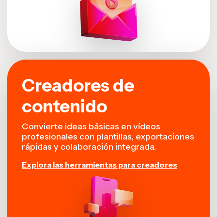
Creadores de
contenido
Convierte ideas básicas en vídeos
profesionales con plantillas, exportaciones
rápidas y colaboración integrada.
Explora las herramientas para creadores