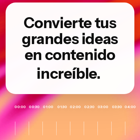
Convierte tus
grandes ideas
en contenido
increíble.
00:00
00:30
01:00
01:30
02:00
02:30
03:00
03:30
04:00