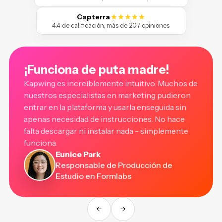
Capterra
4.4 de calificación, más de 207 opiniones
¡Funciona de puta madre!
Kapwing es increíblemente intuitivo. Muchos de
nuestros especialistas en marketing pudieron
entrar en la plataforma y usarla enseguida sin
apenas necesidad de instrucciones. No hace
falta descargar ni instalar nada - simplemente
funciona.
Eunice Park
Responsable de Producción de
Estudio en Formlabs