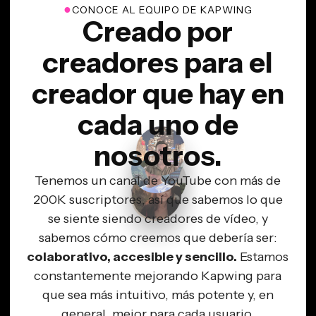
●
CONOCE AL EQUIPO DE KAPWING
Creado por
creadores para el
creador que hay en
cada uno de
nosotros.
Tenemos un canal de YouTube con más de
200K suscriptores, así que sabemos lo que
se siente siendo creadores de vídeo, y
sabemos cómo creemos que debería ser:
colaborativo, accesible y sencillo.
Estamos
constantemente mejorando Kapwing para
que sea más intuitivo, más potente y, en
general, mejor para cada usuario.