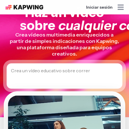
Haz un vídeo
Iniciar sesión
sobre
cualquier 
Crea vídeos multimedia enriquecidos a
partir de simples indicaciones con Kapwing,
una plataforma diseñada para equipos
creativos.
Crea un vídeo educativo sobre correr
Comienza