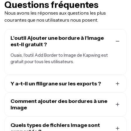
Questions fréquentes
Nous avons les réponses aux questions les plus
courantes que nos utilisateurs nous posent.
L'outil Ajouter une bordure à l'image
est-il gratuit ?
Ouais, l'outil Add Border to Image de Kapwing est
gratuit pour tous les utilisateurs.
Y a-t-il un filigrane sur les exports ?
Si tu utilises Kapwing avec un compte gratuit, alors tous
les exports — y compris Add Border to Image —
Comment ajouter des bordures à une
contiennent un filigrane. Une fois que tu passes à un
image
compte Pro
, le filigrane est complètement supprimé de
Pour ajouter une bordure d'image sur Kapwing, crée un
tes créations.
nouveau projet dans le studio et télécharge ton image.
Quels types de fichiers image sont