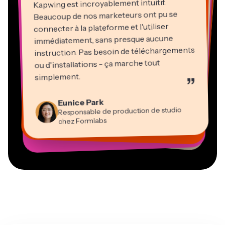
Kapwing est incroyablement intuitif.
Beaucoup de nos marketeurs ont pu se
connecter à la plateforme et l'utiliser
immédiatement, sans presque aucune
instruction. Pas besoin de téléchargements
ou d'installations - ça marche tout
Martin James
Éditeur vidéo
simplement.
”
Panos Papagapiou
Natasha Ball
Heidi Rae
Dina Segovia
Associé gérant chez EPATHLON
Gracie Peng
Kerry-lee Farla
Eunice Park
Travailleur freelance virtuel
Consultant
Éducation
Directeur de contenu
Mitch Rawlings
Youtubeur
Vannesia Darby
Responsable de production de studio
Grant Taleck
PDG chez MOXIE Nashville
chez Formlabs
Co-Fondateur chez
Prestataire de services indépendant en information
AuthentIQMarketing.com