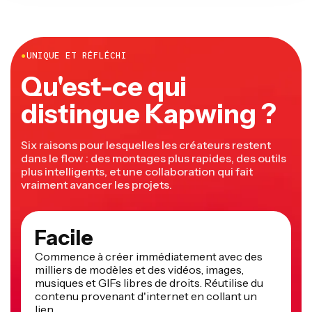
●
UNIQUE ET RÉFLÉCHI
Qu'est-ce qui
distingue Kapwing ?
Six raisons pour lesquelles les créateurs restent
dans le flow : des montages plus rapides, des outils
plus intelligents, et une collaboration qui fait
vraiment avancer les projets.
Facile
Commence à créer immédiatement avec des
milliers de modèles et des vidéos, images,
musiques et GIFs libres de droits. Réutilise du
contenu provenant d'internet en collant un
lien.