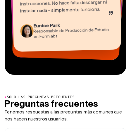
instrucciones. No hace falta descargar ni
instalar nada - simplemente funciona.
”
Martin James
Editor de vídeo
Natasha Ball
Eunice Park
Panos Papagapiou
Consultor
Responsable de Producción de Estudio
Socio Director en EPATHLON
Gracie Peng
Kerry-lee Farla
Heidi Rae
Dina Segovia
Grant Taleck
en Formlabs
Director de Contenidos
Mitch Rawlings
Trabajador freelance virtual
Youtuber
Educación
Vannesia Darby
Cofundador en
Freelance de Servicios de Información
CEO en MOXIE Nashville
AuthentIQMarketing.com
●
SOLO LAS PREGUNTAS FRECUENTES
Preguntas frecuentes
Tenemos respuestas a las preguntas más comunes que
nos hacen nuestros usuarios.