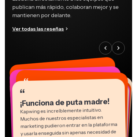
publican más rápido, colaboran mejor y se
mantienen por delante.
Ver todas las reseñas
“
“
“
“
“
“
“
“
“
“
“
¡Funciona de puta madre!
Kapwing es increíblemente intuitivo.
Muchos de nuestros especialistas en
marketing pudieron entrar en la plataforma
y usarla enseguida sin apenas necesidad de