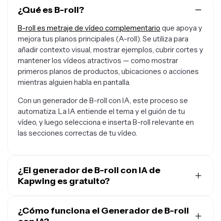
¿Qué es B-roll?
B-roll es metraje de vídeo complementario
que apoya y
mejora tus planos principales (A-roll). Se utiliza para
añadir contexto visual, mostrar ejemplos, cubrir cortes y
mantener los vídeos atractivos — como mostrar
primeros planos de productos, ubicaciones o acciones
mientras alguien habla en pantalla.
Con un generador de B-roll con IA, este proceso se
automatiza. La IA entiende el tema y el guión de tu
vídeo, y luego selecciona e inserta B-roll relevante en
las secciones correctas de tu vídeo.
¿El generador de B-roll con IA de
Kapwing es gratuito?
Sí, cualquiera puede probar las herramientas de IA de
Kapwing de forma gratuita. Nuestras herramientas de
¿Cómo funciona el Generador de B-roll
IA funcionan con un sistema de créditos, donde cada