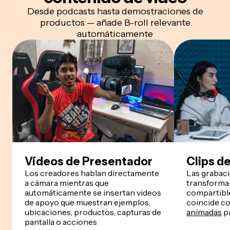
Desde podcasts hasta demostraciones de
productos — añade B-roll relevante
automáticamente
Vídeos de Presentador
Clips d
Los creadores hablan directamente
Las grabac
a cámara mientras que
transforman
automáticamente se insertan videos
compartible
de apoyo que muestran ejemplos,
coincide co
ubicaciones, productos, capturas de
animadas
pa
pantalla o acciones