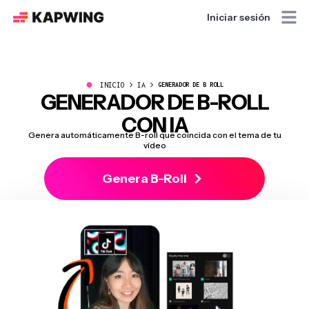
Iniciar sesión
●
INICIO
IA
GENERADOR DE B ROLL
GENERADOR DE B-ROLL
CON IA
Genera automáticamente B-roll que coincida con el tema de tu
vídeo
Genera B-Roll