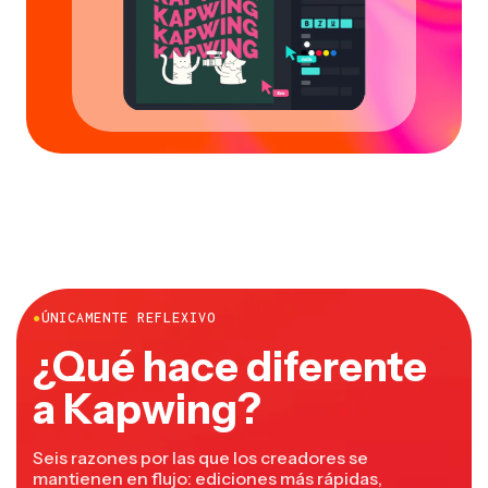
●
ÚNICAMENTE REFLEXIVO
¿Qué hace diferente
a Kapwing?
Seis razones por las que los creadores se
mantienen en flujo: ediciones más rápidas,