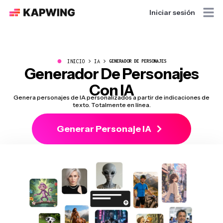
Iniciar sesión
●
INICIO
IA
GENERADOR DE PERSONAJES
Generador De Personajes
Con IA
Genera personajes de IA personalizados a partir de indicaciones de
texto. Totalmente en línea.
Generar Personaje IA