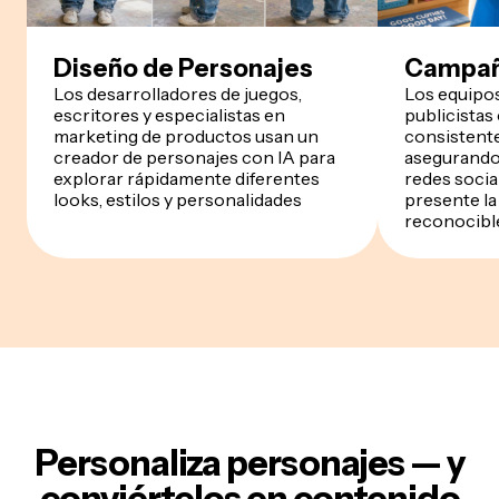
Diseño de Personajes
Campañ
Los desarrolladores de juegos,
Los equipos
escritores y especialistas en
publicistas
marketing de productos usan un
consistent
creador de personajes con IA para
asegurando
explorar rápidamente diferentes
redes socia
looks, estilos y personalidades
presente la
reconocibl
Personaliza personajes — y
conviértelos en contenido