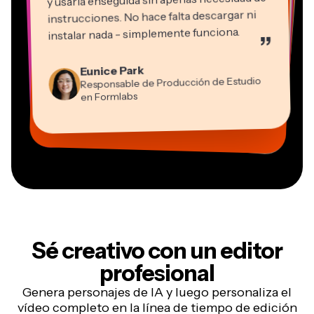
instrucciones. No hace falta descargar ni
instalar nada - simplemente funciona.
”
Martin James
Editor de vídeo
Natasha Ball
Eunice Park
Panos Papagapiou
Consultor
Responsable de Producción de Estudio
Socio Director en EPATHLON
Gracie Peng
Kerry-lee Farla
Heidi Rae
Dina Segovia
Grant Taleck
en Formlabs
Director de Contenidos
Mitch Rawlings
Trabajador freelance virtual
Youtuber
Educación
Vannesia Darby
Cofundador en
Freelance de Servicios de Información
CEO en MOXIE Nashville
AuthentIQMarketing.com
Sé creativo con un editor
profesional
Genera personajes de IA y luego personaliza el
vídeo completo en la línea de tiempo de edición