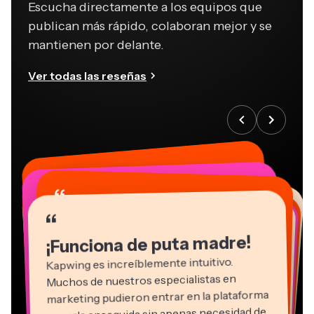
Escucha directamente a los equipos que
publican más rápido, colaboran mejor y se
mantienen por delante.
Ver todas las reseñas
“
“
“
“
“
“
“
“
“
“
“
¡Funciona de puta madre!
Kapwing es increíblemente intuitivo.
Muchos de nuestros especialistas en
marketing pudieron entrar en la plataforma
y usarla enseguida sin apenas necesidad de