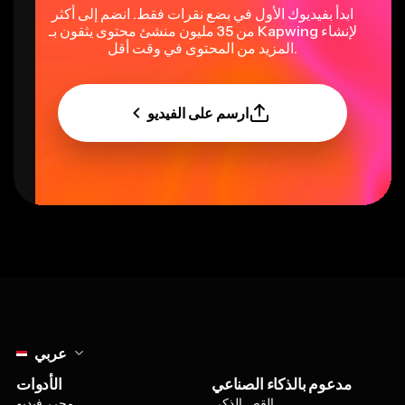
ابدأ بفيديوك الأول في بضع نقرات فقط. انضم إلى أكثر
من 35 مليون منشئ محتوى يثقون بـ Kapwing لإنشاء
المزيد من المحتوى في وقت أقل.
ارسم على الفيديو
Select language
عربي
مدعوم بالذكاء الصناعي
الأدوات
القص الذكي
محرر فيديو