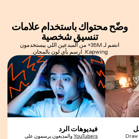
وضّح محتواك باستخدام علامات
تنسيق شخصية
انضم لـ 35M+ من المبدعين اللي بيستخدمون
Kapwing. ارسم بأي لون بالمجان.
ل
فيديوهات الرد
Draw on Vid
YouTubers
والمذيعون يرسمون على