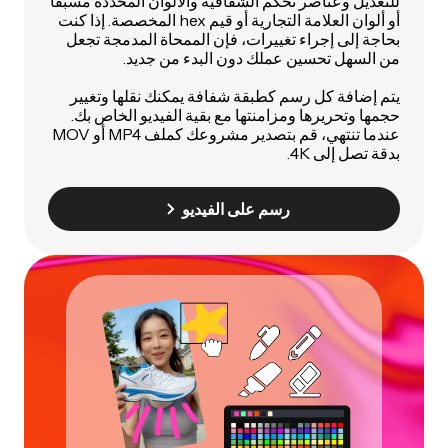
للتعديل وعناصر تحكم الشفافية والألوان المحددة مسبقاً
أو ألوان العلامة التجارية أو قيم hex المخصصة. إذا كنت
بحاجة إلى إجراء تغييرات، فإن الممحاة المدمجة تجعل
من السهل تحسين عملك دون البدء من جديد.
يتم إضافة كل رسم كطبقة شفافة يمكنك نقلها وتغيير
حجمها وتحريرها ومزامنتها مع بقية الفيديو الخاص بك.
عندما تنتهي، قم بتصدير مشروعك كملف MP4 أو MOV
بدقة تصل إلى 4K.
رسم على الفيديو