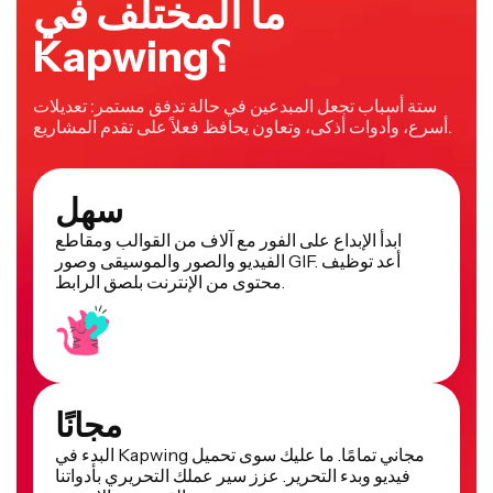
ما المختلف في
Kapwing؟
ستة أسباب تجعل المبدعين في حالة تدفق مستمر: تعديلات
أسرع، وأدوات أذكى، وتعاون يحافظ فعلاً على تقدم المشاريع.
سهل
ابدأ الإبداع على الفور مع آلاف من القوالب ومقاطع
الفيديو والصور والموسيقى وصور GIF. أعد توظيف
محتوى من الإنترنت بلصق الرابط.
مجانًا
البدء في Kapwing مجاني تمامًا. ما عليك سوى تحميل
فيديو وبدء التحرير. عزز سير عملك التحريري بأدواتنا