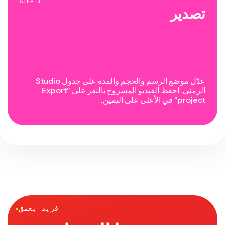
STEP
3
تصدير
عدّل موضع الرسم والحجم والمدة على جدول Studio
الزمني. احفظ الفيديو المشروح بالنقر على "Export
project" في الأعلى على اليمين.
فريد بعمق
●