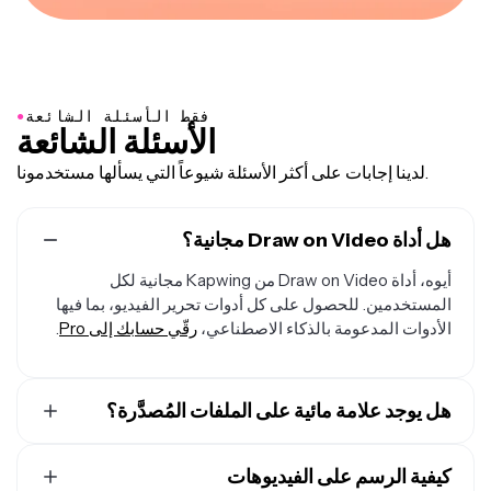
●
فقط الأسئلة الشائعة
الأسئلة الشائعة
لدينا إجابات على أكثر الأسئلة شيوعاً التي يسألها مستخدمونا.
هل أداة Draw on Video مجانية؟
أيوه، أداة Draw on Video من Kapwing مجانية لكل
المستخدمين. للحصول على كل أدوات تحرير الفيديو، بما فيها
الأدوات المدعومة بالذكاء الاصطناعي،
رقّي حسابك إلى Pro
.
هل يوجد علامة مائية على الملفات المُصدَّرة؟
إذا كنت تستخدم Kapwing على حساب مجاني، فإن جميع
كيفية الرسم على الفيديوهات
الصادرات — بما في ذلك من Draw on Video — تحتوي على