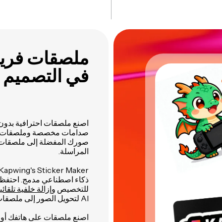
ملصقات فريدة
في التصميم
اصنع ملصقات احترافية بدون 
صدامات مخصصة وملصقات موس
المراسلة.
Kapwing's Sticker Maker هي
ذكاء اصطناعي مدمج. احتفظ ب
للتخصيص و
إزالة خلفية تلقائي
AI لتحويل الصور إلى ملصقات وإنشاء فن نصي فريد.
اصنع ملصقات على هاتفك أو س