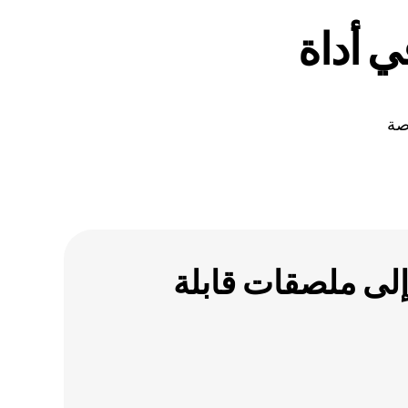
ي أداة
صة
ى ملصقات قابلة