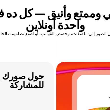
 وممتع وأنيق — كل ده ف
واحدة أونلاين
 الصور إلى ملصقات، وخصص القوالب، أو اصنع تصاميمك الخا
حول صورك إل
للمشاركة