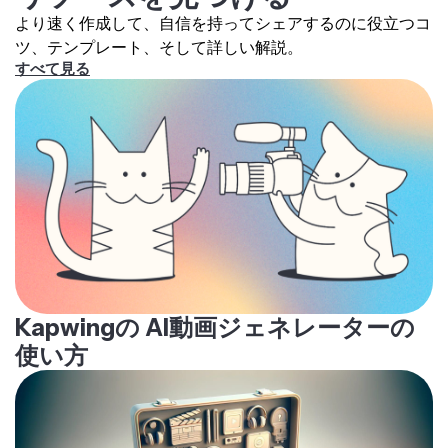
体の周りに十分なスペースがあるビデオを使用してくだ
より速く作成して、自信を持ってシェアするのに役立つコ
さい。動きの速い、またはごちゃごちゃした映像は、描
ツ、テンプレート、そして詳しい解説。
画を見にくくする可能性があるため、シンプルな注釈と
すべて見る
高コントラストの色が、そのような状況で最も効果的で
す。
Kapwingの AI動画ジェネレーターの
使い方