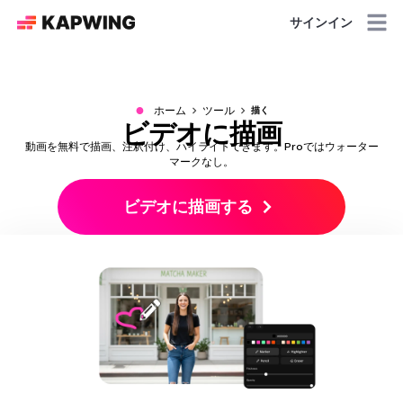
サインイン
●
ホーム
ツール
描く
ビデオに描画
動画を無料で描画、注釈付け、ハイライトできます。Proではウォーター
マークなし。
ビデオに描画する