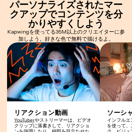
パーソナライズされたマー
クアップでコンテンツを分
かりやすくしよう
Kapwingを使ってる35M以上のクリエイターに参
加しよう。好きな色で無料で描けるよ。
リアクション動画
ソーシ
YouTuber
やストリーマーは、ビデオ
インフルエンサ
クリップに落書きして、リアクショ
を使って、
ンを強調したり、細部を目立たせた
ク、ビジュ