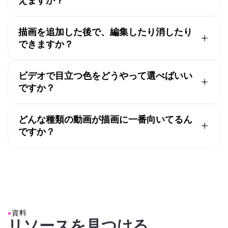
えますか？
ト風の見た目を作れます。描画が終わったら、
ダウンロードアイコンをクリックすることで、透明な背
「Done」をクリックしてメインのStudioに戻ります。
注釈付きビデオは、チュートリアル、製品デモ、教育コ
景のPNGとしてダウンロードすることもできます。
一般的なKapwing Studioでは、描画の位置、回転、サイ
ンテンツ、スポーツ分析、チームフィードバック、
ソー
描画を追加した後で、編集したり消したり
ズを変更したり、ビデオのタイムライン上での継続時間
シャルメディア動画
、プレゼンテーション、ビデオレビ
できますか？
を調整したりできます。動画にさらに描画を追加したい
ューでよく使われています。描画は重要な詳細を強調
そうだね、描画をタイムラインに追加する前に、消しゴ
場合は、サイドバーの「Visuals」セクションで
し、複雑な情報をわかりやすくするのに役立ちます。
ムツールを使って描画の一部を削除できるよ。描画はタ
「Draw」をもう一度クリックするだけです。準備がで
ビデオで目立つ色をどうやって選べばいい
イムラインでも編集可能だから、いつでもそれらの位
きたら、描画がオーバーレイされた動画をエクスポート
ですか？
置、サイズ、期間を更新できるんだ。それに、タイムラ
します。
動画の背景にあるコンテンツと対比する色を選びましょ
インから描画や落書きを削除することもできるよ。
う。黄色、赤、シアンなどの明るい色は暗いフッテージ
どんな種類の動画が描画に一番向いてるん
で見やすく、濃い色は明るい背景でより目立ちます。動
ですか？
画に色や動きが多く含まれている場合は、下地のハイラ
描画は、注意を引きたい、プロセスを説明したい、また
イトを追加したり、より太いブラシを使ったりすること
は特定の詳細をハイライトしたいビデオで特に効果的で
で、描画を見やすく保つことができます。
す。チュートリアル、製品デモ、プレゼンテーション、
別の色に意味を割り当てるのも便利です。たとえば、1
ゲームプレイクリップ、スポーツ映像、教育動画、画面
つの色を使用して重要な詳細をハイライトし、別の色を
録画はすべて一般的な使用例です。注釈を使うことで、
使用して動きやフォーカス領域を表示することができま
視聴者がより簡単についていくことができるからです。
●
資料
す。動画全体を通して色の選択を一貫させることで、視
リソースを見つける
最良の結果を得るには、明確なビジュアルと重要な被写
聴者は注釈をより簡単に追跡できます。