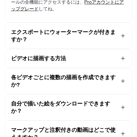
ールの全機能にアクセスするには、
Proアカウントにア
ップグレード
してね。
エクスポートにウォーターマークが付きま
すか？
Kapwingの無料アカウントを使用している場合、Draw
on Videoからのエクスポートを含むすべてのエクスポー
ビデオに描画する方法
トにウォーターマークが含まれます。
Proアカウント
に
動画にオンラインで描画するには、まず動画を
Kapwing
アップグレードすると、ウォーターマークが完全に削除
Studioの新しいプロジェクト
にアップロードしましょ
各ビデオごとに複数の描画を作成できます
されます。
う。左のサイドバーで「Visuals」をクリックして、下
か?
にスクロールして「Draw」ツールを見つけます。描画
もちろん、各ビデオに対して好きなだけ描画を作成でき
スタジオでは、3つの異なるブラシスタイルから選べま
ます。複数の描画を作成するには、最初の描画を保存し
自分で描いた絵をダウンロードできます
す：Marker（丸い端）、Highlighter（丸い端と発光効
て、Studioキャンバスに戻り、もう一度「Draw」をク
果）、Pencil（四角い端）です。色を選んで（保存され
か？
リックしてください。その後、各描画を個別に回転・リ
たブランドカラーも含む）、スライダーを使ってブラシ
もちろんです。「Export project」をクリックして、描
サイズできます。
サイズと不透明度を調整します。例えば、Highlighterブ
画マークアップ付きのビデオをダウンロードできます。
マークアップと注釈付きの動画はどこで使
ラシを不透明度を下げて使うと、クラシックなハイライ
または、メディアライブラリで個別の描画を見つけて、