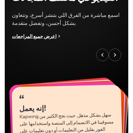
اسمع مباشرة من الفرق اللي بتنشر أسرع، وتتعاون
بشكل أحسن، وتفضل متقدمة.
اعرض جميع المراجعات
“
“
“
“
“
“
“
“
“
“
“
إنه يعمل!
Kapwing
سهل بشكل مذهل. حيث نجح الكثير من
مسوقينا في الانضمام إلى المنصة واستخدامها على
الفور بقليل من التعليمات أو دون تعليمات على
الإطلاق. لا حاجة للتنزيلات ولا لعمليات التثبيت -
فهو يعمل بكل بساط