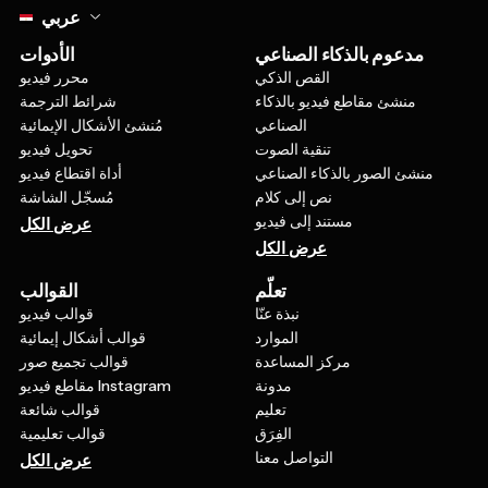
Select language
عربي
مدعوم بالذكاء الصناعي
الأدوات
القص الذكي
محرر فيديو
منشئ مقاطع فيديو بالذكاء
شرائط الترجمة
الصناعي
مُنشئ الأشكال الإيمائية
تنقية الصوت
تحويل فيديو
منشئ الصور بالذكاء الصناعي
أداة اقتطاع فيديو
نص إلى كلام
مُسجّل الشاشة
مستند إلى فيديو
عرض الكل
عرض الكل
تعلّم
القوالب
نبذة عنّا
قوالب فيديو
الموارد
قوالب أشكال إيمائية
مركز المساعدة
قوالب تجميع صور
مدونة
مقاطع فيديو Instagram
تعليم
قوالب شائعة
الفِرَق
قوالب تعليمية
التواصل معنا
عرض الكل