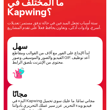
ما المختلف في
Kapwing؟
ستة أسباب تجعل المبدعين في حالة تدفق مستمر: تعديلات
أسرع، وأدوات أذكى، وتعاون يحافظ فعلاً على تقدم المشاريع.
سهل
ابدأ الإبداع على الفور مع آلاف من القوالب ومقاطع
الفيديو والصور والموسيقى وصور GIF. أعد توظيف
محتوى من الإنترنت بلصق الرابط.
مجانًا
البدء في Kapwing مجاني تمامًا. ما عليك سوى تحميل
فيديو وبدء التحرير. عزز سير عملك التحريري بأدواتنا
القوية عبر الإنترنت.