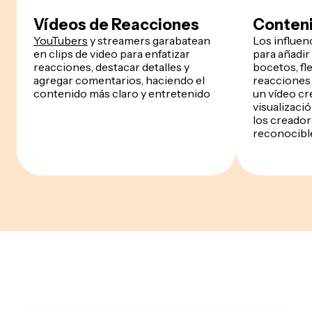
Vídeos de Reacciones
Conteni
YouTubers
y streamers garabatean
Los influe
en clips de video para enfatizar
para añadir
reacciones, destacar detalles y
bocetos, fl
agregar comentarios, haciendo el
reacciones 
contenido más claro y entretenido
un vídeo cr
visualizaci
los creador
reconocibl