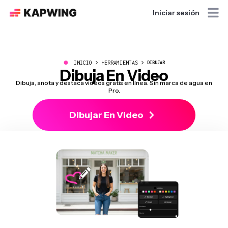
Iniciar sesión
●
INICIO
HERRAMIENTAS
DIBUJAR
Dibuja En Video
Dibuja, anota y destaca videos gratis en línea. Sin marca de agua en
Pro.
Dibujar En Video