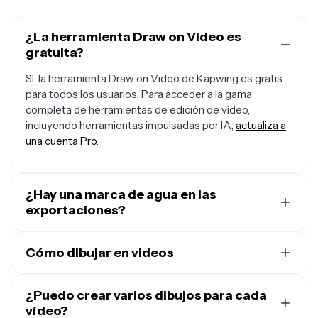
¿La herramienta Draw on Video es
gratuita?
Sí, la herramienta Draw on Video de Kapwing es gratis
para todos los usuarios. Para acceder a la gama
completa de herramientas de edición de vídeo,
incluyendo herramientas impulsadas por IA,
actualiza a
una cuenta Pro
.
¿Hay una marca de agua en las
exportaciones?
Si usas Kapwing en una cuenta gratuita, entonces todas
las exportaciones — incluyendo las de Draw on Video —
Cómo dibujar en videos
contienen una marca de agua. Una vez que actualices a
Para dibujar en tus vídeos online, empieza subiendo el
una
cuenta Pro
, la marca de agua se elimina
vídeo a un
¿Puedo crear varios dibujos para cada
nuevo proyecto en Kapwing Studio
. En la
completamente de tus creaciones.
barra lateral izquierda, haz clic en "Visuals" y luego
vídeo?