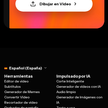
Dibujar en Video
Select language
Español (España)
Herramientas
Impulsado por IA
Editor de vídeo
Corte Inteligente
Subtítulos
Generador de vídeos con IA
Generador de Memes
Audio limpio
Convertir Vídeo
Generador de Imágenes con
Recortador de vídeo
IA
Grabador de pantalla
Texto a voz