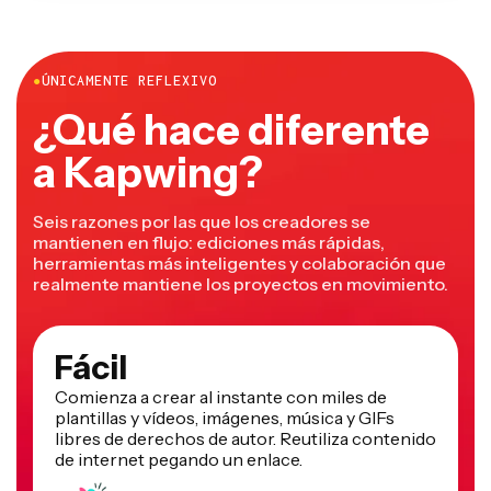
●
ÚNICAMENTE REFLEXIVO
¿Qué hace diferente
a Kapwing?
Seis razones por las que los creadores se
mantienen en flujo: ediciones más rápidas,
herramientas más inteligentes y colaboración que
realmente mantiene los proyectos en movimiento.
Fácil
Comienza a crear al instante con miles de
plantillas y vídeos, imágenes, música y GIFs
libres de derechos de autor. Reutiliza contenido
de internet pegando un enlace.