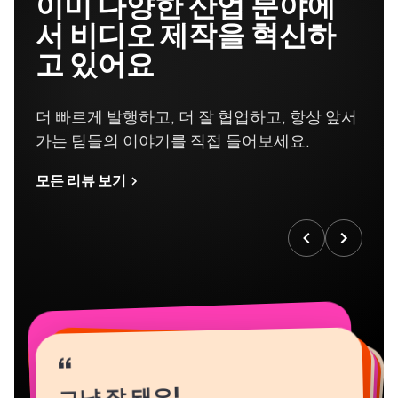
이미 다양한 산업 분야에
서 비디오 제작을 혁신하
고 있어요
더 빠르게 발행하고, 더 잘 협업하고, 항상 앞서
가는 팀들의 이야기를 직접 들어보세요.
모든 리뷰 보기
“
“
“
“
“
“
“
“
“
“
“