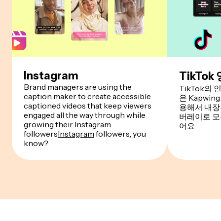
Instagram
TikTok
Brand managers are using the
TikTok
caption maker to create accessible
은 Kapwi
captioned videos that keep viewers
용해서 내장
engaged all the way through while
버레이로 모
growing their Instagram
어요
followers
Instagram
followers, you
know?