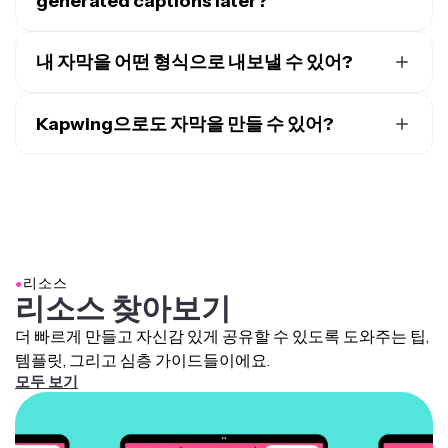
generated captions later?
기타 시각적 요소를 커스터마이즈할 수 있어.
네, 캡션이 생성되면 화면 왼쪽의 텍스트 트랜스크립트를
통해 텍스트를 편집할 수 있어요. 트랜스크립트를 클릭하
내 자막을 어떤 형식으로 내보낼 수 있어?
면 자막 텍스트를 직접 편집하거나 재생 시간을 조정할 수
SRT, VTT, TXT 같은 인기 있는 형식으로 자막을 내보낼
있어요. 스타일을 커스터마이징하려면 오른쪽 패널을 사
수 있어서 YouTube, TikTok,
LinkedIn
같은 플랫폼에서 쉽
Kapwing으로도 자막을 만들 수 있어?
용해서 폰트, 크기, 색상, 배경, 애니메이션, 트랜지션을 선
게 사용할 수 있어요.
택하면 돼요.
네, 자막 외에도 Kapwing은 완전한
Closed Caption
생성
을 지원해요. 즉, 음성이 아닌 오디오, 화자 라벨, 그리고 다
른 접근성 기능들을 포함할 수 있다는 뜻이에요 —
European Accessibility Act
같은 법적 요구사항을 충족하
기에 딱 좋아요.
●
리소스
리소스 찾아보기
더 빠르게 만들고 자신감 있게 공유할 수 있도록 도와주는 팁,
템플릿, 그리고 심층 가이드들이에요.
모두 보기