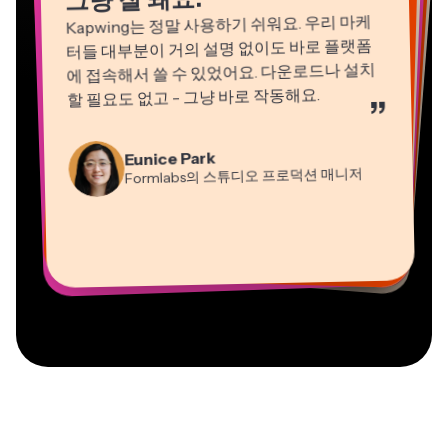
그냥 잘 돼요!
Kapwing는 정말 사용하기 쉬워요. 우리 마케
터들 대부분이 거의 설명 없이도 바로 플랫폼
에 접속해서 쓸 수 있었어요. 다운로드나 설치
할 필요도 없고 - 그냥 바로 작동해요.
”
Natasha Ball
Martin James
컨설턴트
Eunice Park
영상 편집기
Formlabs의 스튜디오 프로덕션 매니저
Gracie Peng
Panos Papagapiou
Dina Segovia
Kerry-lee Farla
콘텐츠 디렉터
EPATHLON의 매니징 파트너
Heidi Rae
원격 프리랜서 워커
Vannesia Darby
유튜버
교육
Mitch Rawlings
Grant Taleck
Kapwing에서 Nashville의 MOXIE CEO
프리랜서 정보 서비스 전문가
Kapwing의 공동 창립자 at
AuthentIQMarketing.com