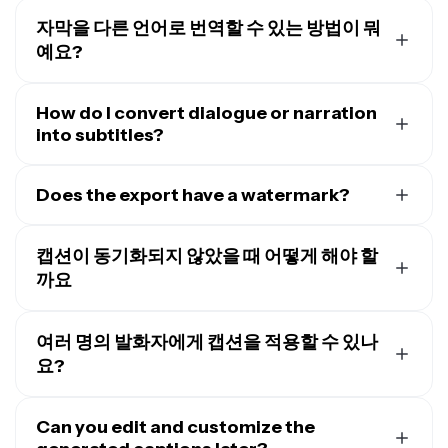
자막을 다른 언어로 번역할 수 있는 방법이 뭐
예요?
Kapwing의 비디오 캡션 생성기는 중국어, 스페인어, 힌디
어, 프랑스어를 포함한 100개 이상의 다양한 언어로
How do I convert dialogue or narration
번역
할 수 있어. 그냥 비디오를 업로드하고 "자동 자막"을 선택
into subtitles?
해서 원하는 언어로 캡션을 생성하면 돼. 그 다음에 캡션을
Kapwing의 AI 기반 비디오 캡션 생성기는 오디오나 비디
번역하고 싶은 언어를 선택하면 Kapwing이 자동으로 캡
오 파일에서 음성을 자동으로 감지하는 음성 인식 기능을
Does the export have a watermark?
션을 번역하고 비디오를 업데이트해줄 거야.
포함하고 있어요. Kapwing은 당신의 음성 대사에 대한 편
Kapwing의 무료 계정을 사용 중이라면 AI 캡션 생성기를
집 가능한 스크립트를 만들어주고, 이를 직접 수정해서 비
포함한 모든 내보내기에 워터마크가 포함돼요.
Pro 계정
으
캡션이 동기화되지 않았을 때 어떻게 해야 할
디오 캡션으로 사용할 수 있어요. 마지막으로, 자막을 비디
로 업그레이드하면 캡션을 추가하는 모든 영상에서 워터
까요
오에 영구적으로 삽입하거나 SRT, TTV, TXT 형식의 캡션
마크가 완전히 제거되고, 매달 300분의
영상 번역
도 이용
파일로 다운로드할 수 있어요.
우리의 AI 기반 자동화는 자막을 완벽하게 동기화해야 해
할 수 있어요.
요. 하지만 화면 왼쪽에 있는 트랜스크립트를 편집해서 각
여러 명의 발화자에게 캡션을 적용할 수 있나
자막 라인의 타이밍을 수동으로 조정할 수도 있어요. 여기
요?
서 시작 시간과 종료 시간 열을 볼 수 있으니까, 각 라인의
네, Kapwing의 AI 캡션 생성기는 여러 화자를 자동으로 감
길이를 정확하게 조정할 수 있어요.
지하여 별도의 자막 섹션으로 분리하고 각각에 대해 고유
Can you edit and customize the
한 편집을 할 수 있게 해줘요. 각 화자의 색상, 속도, 글꼴 및