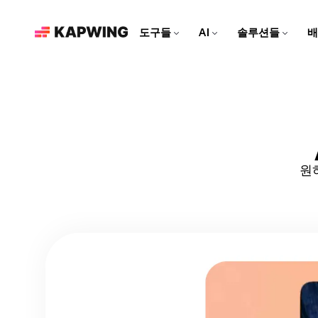
도구들
AI
솔루션들
배
마케팅 팀을 위한
현대적인 편집 도구로 브랜드
를 성장시키고 콘텐츠 제작 속
도를 높여보세요
영상 편집기
Kapwing AI
리소스
비디오 클립을 편집하고, 트
Kapwing의 모든 AI 기반 도
더 많은 콘텐츠를 만드는 데
소셜 미디어 영상 만들기
랙을 합치고, 모든 효과를 한
구를 알아보세요!
도움이 되는 아티클과 가이
모든 소셜 플랫폼에 맞춘 매력
곳에서 추가해보세요
드
적인 콘텐츠를 만들어보세요!
원
AI 비디오 편집기
Repurpose Studio
비디오 튜토리얼
Kapwing의 최첨단 AI 도구로
비디오를 소셜 미디어에 바로
Kapwing 도구를 사용하는 방
영상을 만들어보세요!
공유할 수 있는 클립으로 만들
법에 대한 단계별 가이드를 받
어보세요
아보세요
영상 생성기
AI로 무엇이든 영상 만들기
더빙
대화를 40개 이상의 언어로 번
역해 보세요