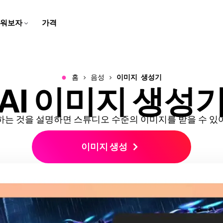
워보자
가격
자막 제작자
스크립트 생성기
팀 트레이닝용
고객 지원 센터
스피커 포커스
비디오 번역하기
학교용
회사 블로그
브라우저에서 동영상에 캡션과
몇 번의 클릭으로 아이디어를
화면 녹화, 튜토리얼, 그리고 설
Kapwing에 대한 일반적인 질
말하는 사람에 초점을 맞추기
번역된 오디오와 자막으로 콘
디지털 레슨과 멀티미디어 과
우리의 스타트업 여정에 대한
자막 추가하기
스크립트로 바꿔보세요
명 영상을 만들고 편집해보세
문들의 답변 받기
위해 동영상 크기를 자동으로
텐츠를 더 쉽게 접근할 수 있게
제로 학습을 생생하게 만들어
이야기를 따라오세요!
요
조정해요
만들어요
보세요
●
홈
음성
이미지 생성기
AI 이미지 생성
비디오 광고 만들기
동영상 번역하기
오디오 편집기
우리 소개
음성 변환
문의하기
B-Roll 생성기
깨끗한 오디오
리드를 생성하는 전문적이고
비디오, 오디오, 자막을 현지화
팟캐스트와 영상을 위한 오디
우리 회사와 제품에 대해 더 알
몇 번의 클릭으로 텍스트를 현
우리 팀과 연락하는 방법을 알
자동으로 관련성 높고 퀄리티
오디오 품질을 개선하고 배경
스크롤을 멈추게 하는 비디오
해서 더 넓은 관객에게 다가가
오를 녹음하고, 편집하고, 깔끔
아보세요
실적인 음성으로 바꿔보세요
아보세요
좋은 B-롤을 만들어보세요
소음을 제거하세요
광고를 만들어보세요
세요!
하게 만들어보세요!
하는 것을 설명하면 스튜디오 수준의 이미지를 받을 수 있
클립 메이커
캐릭터 일관성
비디오 크기 조정하기
경력
트랜스크립트와 함께 자르기
한 비디오에서 짧은 클립 만들
비디오 프로젝트에서 재사용할
이미지 생성
비디오의 크기와 치수를 변경
Kapwing에서 일하는 것에 대
텍스트를 편집해서 비디오 편
기
AI 캐릭터 만들기
하세요
해 더 알아보세요
집하기
스마트 컷
모두 보기
비디오에서 자동으로 무음 구
Kapwing의 모든 똑똑한 도구
비디오 자막 만들기
모두 보기
간을 제거하세요
들을 발견해보세요!
비디오를 자동으로 텍스트로
Kapwing의 모든 도구를 한 곳
변환해요
에서 발견해보세요!