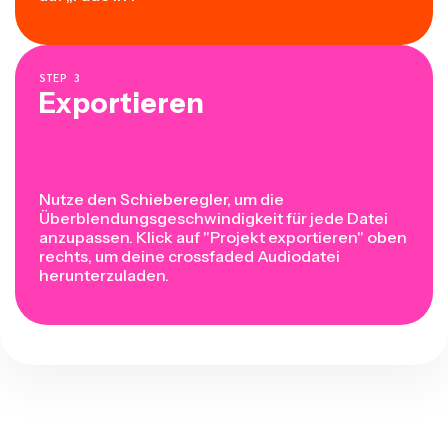
STEP
3
Exportieren
Nutze den Schieberegler, um die
Überblendungsgeschwindigkeit für jede Datei
anzupassen. Klick auf "Projekt exportieren" oben
rechts, um deine crossfaded Audiodatei
herunterzuladen.