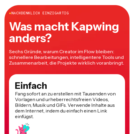
●
NACHDENKLICH EINZIGARTIG
Was macht Kapwing
anders?
Sechs Gründe, warum Creator im Flow bleiben:
schnellere Bearbeitungen, intelligentere Tools und
Zusammenarbeit, die Projekte wirklich voranbringt.
Einfach
Fang sofort an zu erstellen mit Tausenden von
Vorlagen und urheberrechtsfreien Videos,
Bildern, Musik und GIFs. Verwende Inhalte aus
dem Internet, indem du einfach einen Link
einfügst.