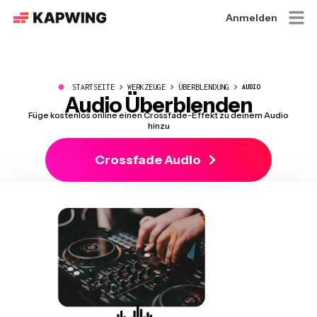
Anmelden
●
STARTSEITE
WERKZEUGE
ÜBERBLENDUNG
AUDIO
Audio Überblenden
Füge kostenlos online einen Crossfade-Effekt zu deinem Audio
hinzu
Crossfade Audio