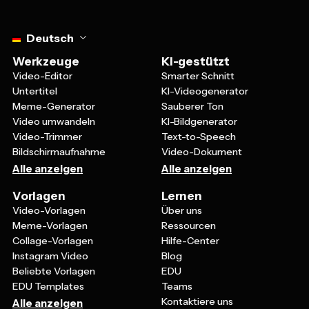
Select language
Deutsch
Werkzeuge
KI-gestützt
Video-Editor
Smarter Schnitt
Untertitel
KI-Videogenerator
Meme-Generator
Sauberer Ton
Video umwandeln
KI-Bildgenerator
Video-Trimmer
Text-to-Speech
Bildschirmaufnahme
Video-Dokument
Alle anzeigen
Alle anzeigen
Vorlagen
Lernen
Video-Vorlagen
Über uns
Meme-Vorlagen
Ressourcen
Collage-Vorlagen
Hilfe-Center
Instagram Video
Blog
Beliebte Vorlagen
EDU
EDU Templates
Teams
Kontaktiere uns
Alle anzeigen