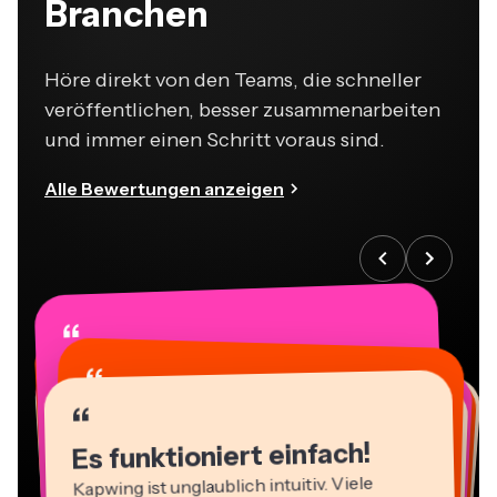
Branchen
Höre direkt von den Teams, die schneller
veröffentlichen, besser zusammenarbeiten
und immer einen Schritt voraus sind.
Alle Bewertungen anzeigen
“
“
“
“
“
“
“
“
“
“
“
Es funktioniert einfach!
Kapwing ist unglaublich intuitiv. Viele