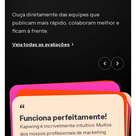
Ouça diretamente das equipes que
publicam mais rápido, colaboram melhor e
ficam à frente.
Veja todas as avaliações
“
“
“
“
“
“
“
“
“
“
“
Funciona perfeitamente!
Kapwing é incrivelmente intuitivo. Muitos
dos nossos profissionais de marketing