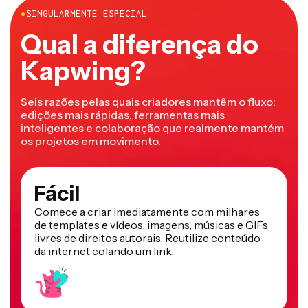
●
SINGULARMENTE ESPECIAL
Qual a diferença do
Kapwing?
Seis razões pelas quais criadores mantêm o fluxo:
edições mais rápidas, ferramentas mais
inteligentes e colaboração que realmente mantém
os projetos em movimento.
Fácil
Comece a criar imediatamente com milhares
de templates e vídeos, imagens, músicas e GIFs
livres de direitos autorais. Reutilize conteúdo
da internet colando um link.