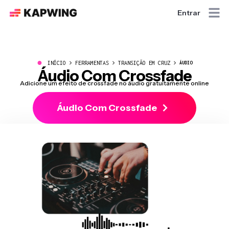
Entrar
●
INÍCIO
FERRAMENTAS
TRANSIÇÃO EM CRUZ
ÁUDIO
Áudio Com Crossfade
Adicione um efeito de crossfade no áudio gratuitamente online
Áudio Com Crossfade