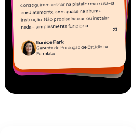
conseguiram entrar na plataforma e usá-la
imediatamente, sem quase nenhuma
instrução. Não precisa baixar ou instalar
nada - simplesmente funciona.
”
Martin James
Editor de Vídeo
Eunice Park
Panos Papagapiou
Natasha Ball
Dina Segovia
Gerente de Produção de Estúdio na
Heidi Rae
Sócio-Diretor na EPATHLON
Gracie Peng
Consultor
Freelancer Virtual
Grant Taleck
Formlabs
Educação
Kerry-lee Farla
Vannesia Darby
Diretor de Conteúdo
Mitch Rawlings
Cofundador na
CEO na MOXIE Nashville
Youtuber
Freelancer de Serviços de Informação
AuthentIQMarketing.com