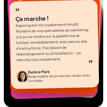
“
“
“
“
“
“
“
“
“
Ça marche !
Kapwing est incroyablement intuitif.
Nombre de nos spécialistes du marketing
ont pu se rendre sur la plateforme et
l’utiliser immédiatement, avec peu ou pas
d’instructions. Pas besoin de
téléchargement ou d’installation – ça
Martin James
marche, tout simplement.
”
Éditeur vidéo
Natasha Ball
Heidi Rae
Eunice Park
Gracie Peng
Panos Papagapiou
Consultant
Kerry-lee Farla
Dina Segovia
Responsable de production studio chez
Pédagogie
Directeur du contenu
Directeur associé chez EPATHLON
Travailleur en freelance virtuel
Youtubeur
Vannesia Darby
Mitch Rawlings
Formlabs
Grant Taleck
PDG de MOXIE Nashville
Freelance en services d’information
Cofondateur d’AuthentIQMarketing.com