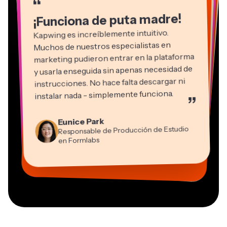
“
“
“
“
“
¡Funciona de puta madre!
Kapwing es increíblemente intuitivo.
Muchos de nuestros especialistas en
marketing pudieron entrar en la plataforma
y usarla enseguida sin apenas necesidad de
instrucciones. No hace falta descargar ni
instalar nada - simplemente funciona.
”
Martin James
Editor de vídeo
Natasha Ball
Eunice Park
Panos Papagapiou
Consultor
Responsable de Producción de Estudio
Socio Director en EPATHLON
Gracie Peng
Kerry-lee Farla
Heidi Rae
Dina Segovia
Grant Taleck
en Formlabs
Director de Contenidos
Mitch Rawlings
Trabajador freelance virtual
Youtuber
Educación
Vannesia Darby
Cofundador en
Freelance de Servicios de Información
CEO en MOXIE Nashville
AuthentIQMarketing.com