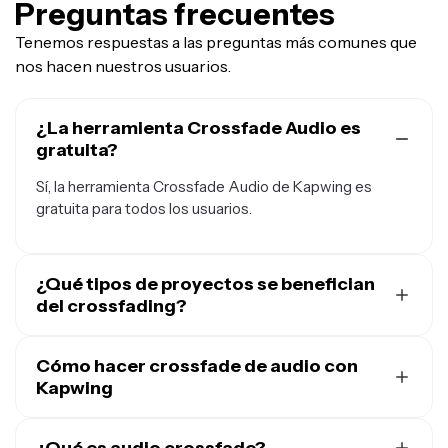
Preguntas frecuentes
Tenemos respuestas a las preguntas más comunes que
nos hacen nuestros usuarios.
¿La herramienta Crossfade Audio es
gratuita?
Sí, la herramienta Crossfade Audio de Kapwing es
gratuita para todos los usuarios.
¿Qué tipos de proyectos se benefician
del crossfading?
Los crossfades se usan comúnmente en podcasts,
videos de YouTube, videos de marketing y ediciones de
Cómo hacer crossfade de audio con
música. Son especialmente útiles cuando haces
Kapwing
transiciones entre música de introducción y segmentos
Para añadir un efecto de crossfade a tu audio,
crea un
hablados, mezclas canciones en remixes o suavizas
nuevo proyecto en Kapwing Studio
y sube tus archivos