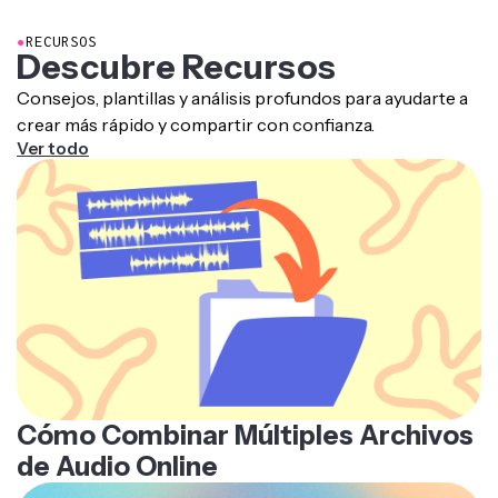
haciendo transiciones entre segmentos de podcast o
segmentos de audio.
equilibrando música de fondo con voces en off.
●
RECURSOS
También puedes usar herramientas impulsadas por IA
Descubre Recursos
para
eliminar ruido de fondo
, equilibrar niveles de
volumen y mejorar la claridad de la voz para que tu audio
Consejos, plantillas y análisis profundos para ayudarte a
final suene consistente y profesional.
crear más rápido y compartir con confianza.
Ver todo
Cómo Combinar Múltiples Archivos
de Audio Online