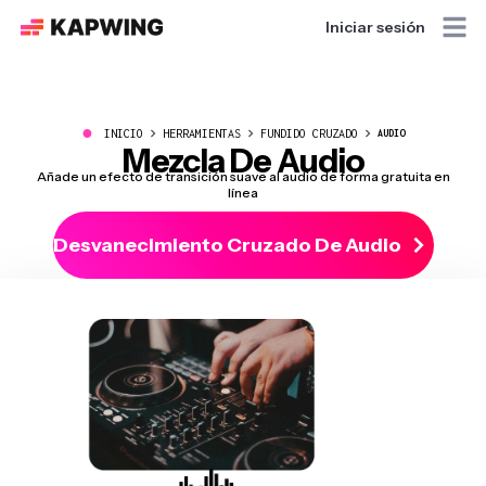
Iniciar sesión
●
INICIO
HERRAMIENTAS
FUNDIDO CRUZADO
AUDIO
Mezcla De Audio
Añade un efecto de transición suave al audio de forma gratuita en
línea
Desvanecimiento Cruzado De Audio