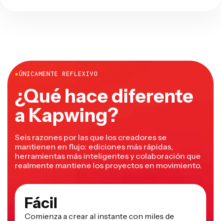
●
ÚNICAMENTE REFLEXIVO
¿Qué hace diferente
a Kapwing?
Seis razones por las que los creadores se
mantienen en flujo: ediciones más rápidas,
herramientas más inteligentes y colaboración que
realmente mantiene los proyectos en movimiento.
Fácil
Comienza a crear al instante con miles de