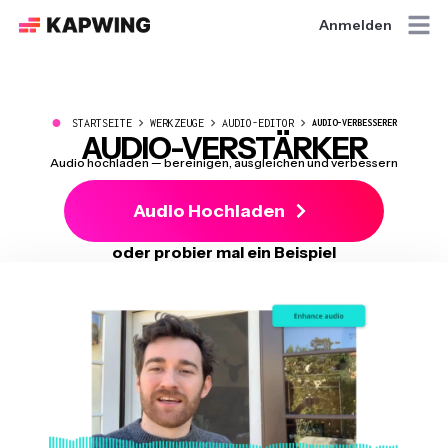
Anmelden
●
STARTSEITE
WERKZEUGE
AUDIO-EDITOR
AUDIO-VERBESSERER
AUDIO-VERSTÄRKER
Audio hochladen — bereinigen, ausgleichen und verbessern
Audio Hochladen
oder probier mal ein Beispiel