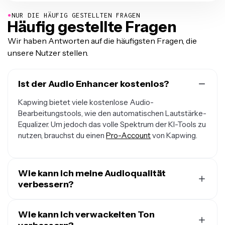
●
NUR DIE HÄUFIG GESTELLTEN FRAGEN
Häufig gestellte Fragen
Wir haben Antworten auf die häufigsten Fragen, die
unsere Nutzer stellen.
Ist der Audio Enhancer kostenlos?
Kapwing bietet viele kostenlose Audio-
Bearbeitungstools, wie den automatischen Lautstärke-
Equalizer. Um jedoch das volle Spektrum der KI-Tools zu
nutzen, brauchst du einen
Pro-Account
von Kapwing.
Wie kann ich meine Audioqualität
verbessern?
Es gibt mehrere Schritte, die du unternehmen kannst,
um deine Audioqualität zu verbessern. Zunächst
Wie kann ich verwackelten Ton
empfiehlt es sich, ein hochwertiges Mikrofon zur