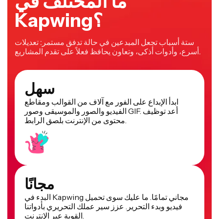
ما المختلف في
Kapwing؟
ستة أسباب تجعل المبدعين في حالة تدفق مستمر: تعديلات
أسرع، وأدوات أذكى، وتعاون يحافظ فعلاً على تقدم المشاريع.
سهل
ابدأ الإبداع على الفور مع آلاف من القوالب ومقاطع
الفيديو والصور والموسيقى وصور GIF. أعد توظيف
محتوى من الإنترنت بلصق الرابط.
مجانًا
البدء في Kapwing مجاني تمامًا. ما عليك سوى تحميل
فيديو وبدء التحرير. عزز سير عملك التحريري بأدواتنا
القوية عبر الإنترنت.