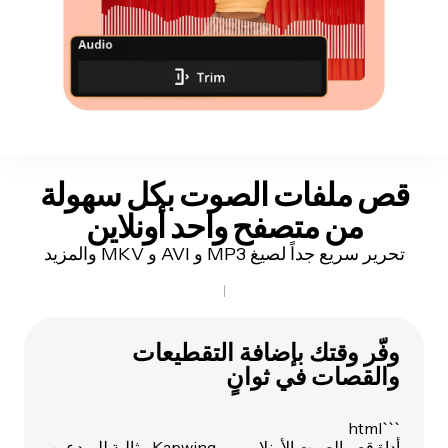
قص ملفات الصوت بكل سهولة
من متصفح واحد أونلاين
تحرير سريع جداً لصيغ MP3 و AVI و MKV والمزيد
وفّر وقتك بإضافة التقطيعات
والقصات في ثوانٍ
```html
أداة قص الصوت الأونلاين من Kapwing مثالية للمبدعين