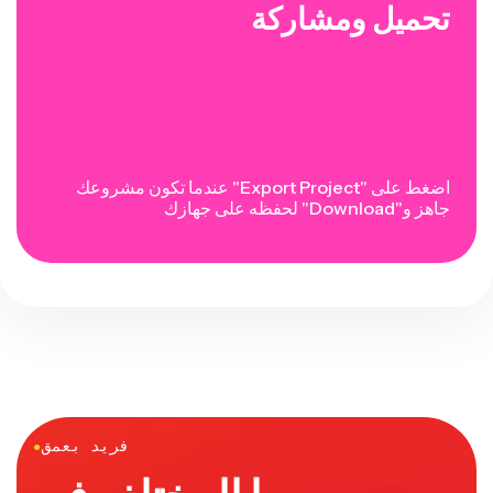
تحميل ومشاركة
اضغط على "Export Project" عندما تكون مشروعك
جاهز و"Download" لحفظه على جهازك
فريد بعمق
●