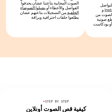
الصوت المجانية بتاعتنا عشان يحذفوا
لتواصل
الفواصل والأخطاء أو
يشيلوا الضوضاء
Ins
و
الخلفية
من التسجيلات بتاعتهم عشان
أداة قص الصوت من
يطلعوا حلقات احترافية وبراقة
قاطع صوتية
و بودكاست
●
STEP BY STEP
كيفية قص الصوت أونلاين