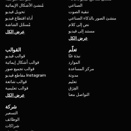
الصناعي
مُنشئ الأشكال الإيمائية
تنقية الصوت
تحويل فيديو
منشئ الصور بالذكاء الصناعي
أداة اقتطاع فيديو
نص إلى كلام
مُسجّل الشاشة
مستند إلى فيديو
عرض الكل
عرض الكل
تعلّم
القوالب
نبذة عنّا
قوالب فيديو
الموارد
قوالب أشكال إيمائية
مركز المساعدة
قوالب تجميع صور
مدونة
مقاطع فيديو Instagram
تعليم
قوالب شائعة
الفِرَق
قوالب تعليمية
التواصل معنا
عرض الكل
شركة
التسعير
الوظائف
شراكات