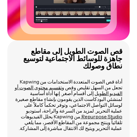
قص الصوت الطويل إلى مقاطع
جاهزة للوسائط الاجتماعية لتوسيع
نطاق وصولك
أداة قص الصوت المتعددة الاستخدامات من Kapwing
تجعل من السهل تقليص وقص و
تقسيم محتوى الصوت أو
الفيديو الطويل
إلى أقسام أصغر. إنها أداة أساسية
لمنشئي البودكاست الذين يقومون بإنشاء مقاطع صغيرة
لوسائل التواصل الاجتماعي، وتوفر تحكماً كاملاً على
عملية التحرير. لمزيد من السرعة والراحة، استوديو
Repurpose Studio
من Kapwing يحلل الفيديوهات
تلقائياً وينتج مجموعة من المقاطع الأقصر، مما يلغي
عملية التحرير ويتيح لك الانتقال مباشرة إلى المشاركة.