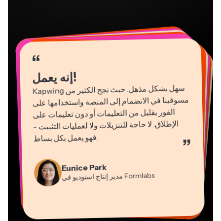
“
“
“
“
“
“
“
“
“
“
“
إنه يعمل!
Kapwing
سهل بشكل مذهل. حيث نجح الكثير من
مسوقينا في الانضمام إلى المنصة واستخدامها على
الفور بقليل من التعليمات أو دون تعليمات على
الإطلاق. لا حاجة للتنزيلات ولا لعمليات التثبيت -
فهو يعمل بكل بساط
.
”
Natasha Ball
Martin James
Gracie Peng
Panos Papagapiou
استشاري
محرر فيديو
Kerry-lee Farla
مدير المحتوى
شريك مدير في
EPATHLON
Dina Segovia
Eunice Park
YouTube
Grant Taleck
صانع فيديو
Heidi Rae
عامل مستقل افتراضي
Mitch Rawlings
Formlabs
مدير إنتاج استوديو في
Vannesia Darby
شريك مؤسس في
التعليم
مُقدِّم خدمات معلومات مستقل
AuthntIQMarketing.com
المدير التنفيذي في
MOXIE Nashville