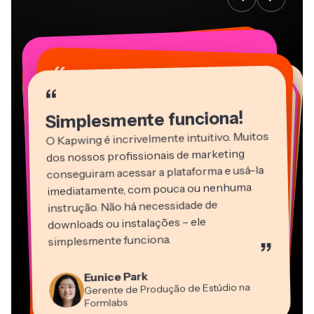
“
“
“
“
“
“
“
“
“
“
“
Simplesmente funciona!
O Kapwing é incrivelmente intuitivo. Muitos
dos nossos profissionais de marketing
conseguiram acessar a plataforma e usá-la
imediatamente, com pouca ou nenhuma
instrução. Não há necessidade de
downloads ou instalações – ele
Martin James
simplesmente funciona.
”
Editor de Vídeo
Panos Papagapiou
Natasha Ball
Heidi Rae
Eunice Park
Sócio Diretor da EPATHLON
Gracie Peng
Dina Segovia
Consultor
Kerry-lee Farla
Trabalhador Autônomo Virtual
Gerente de Produção de Estúdio na
Educação
Diretor de Conteúdo
Mitch Rawlings
Youtuber
Grant Taleck
Vannesia Darby
Formlabs
Freelancer de Serviços de Informação
Cofundador da
CEO da MOXIE Nashville