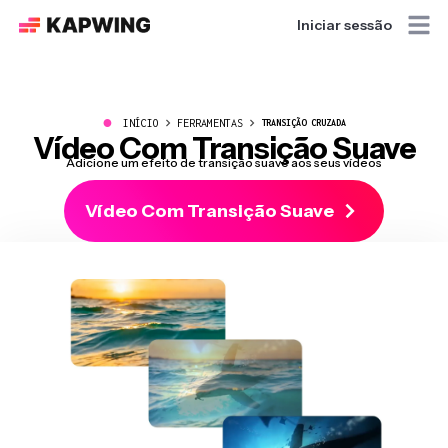
Iniciar sessão
●
INÍCIO
FERRAMENTAS
TRANSIÇÃO CRUZADA
Vídeo Com Transição Suave
Adicione um efeito de transição suave aos seus vídeos
Vídeo Com Transição Suave