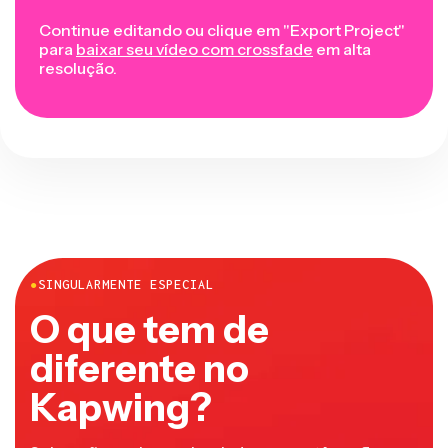
Continue editando ou clique em "Export Project"
para
baixar seu vídeo com crossfade
em alta
resolução.
●
SINGULARMENTE ESPECIAL
O que tem de
diferente no
Kapwing?