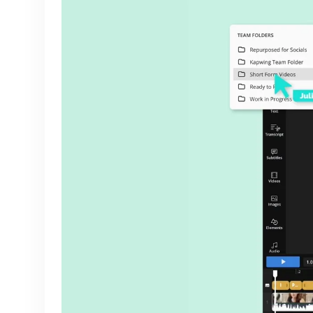
qualquer coisa com IA
o