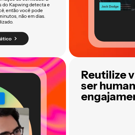
s do Kapwing detecta e
cê, então você pode
inutos, não em dias.
izado.
ático
Reutilize 
ser human
engajamen