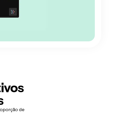
ivos
s
roporção de