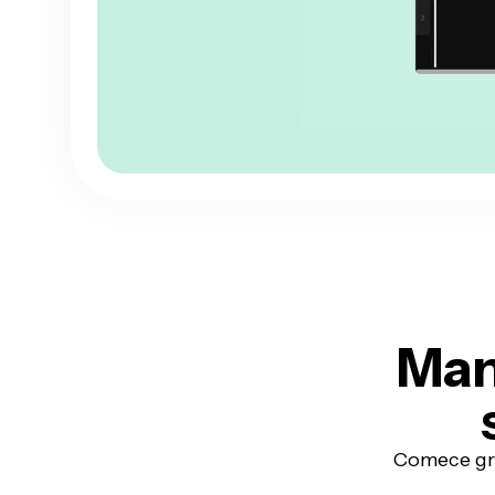
Man
Comece grá