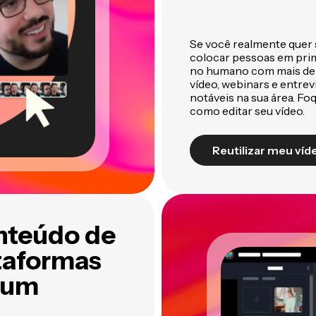
Se você
realmente
quer 
colocar pessoas
em prim
no humano com mais de 
vídeo, webinars e entre
notáveis na sua área. F
como editar seu vídeo.
Reutilizar meu víd
onteúdo de
ataformas
hum