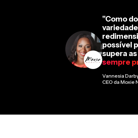
"Como don
variedade
redimensi
possível 
supera as
sempre pr
Vannesia Darb
CEO da Moxie N