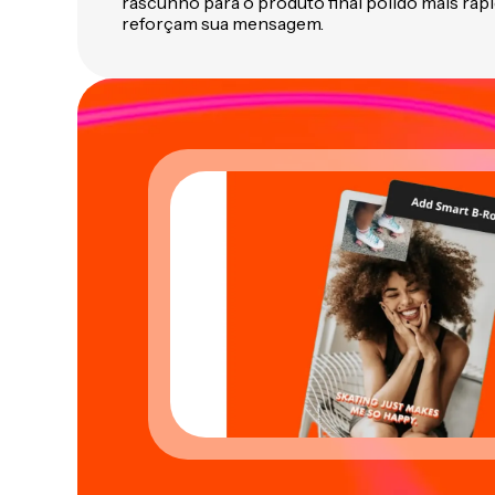
rascunho para o produto final polido mais rápi
reforçam sua mensagem.