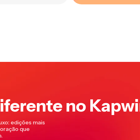
iferente no Kapw
uxo: edições mais
aboração que
.