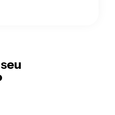
 seu
o