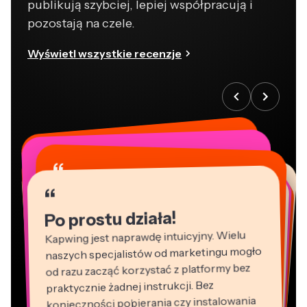
publikują szybciej, lepiej współpracują i
pozostają na czele.
Wyświetl wszystkie recenzje
“
“
“
“
“
“
“
“
“
“
“
Po prostu działa!
Kapwing jest naprawdę intuicyjny. Wielu
naszych specjalistów od marketingu mogło
od razu zacząć korzystać z platformy bez
praktycznie żadnej instrukcji. Bez
konieczności pobierania czy instalowania