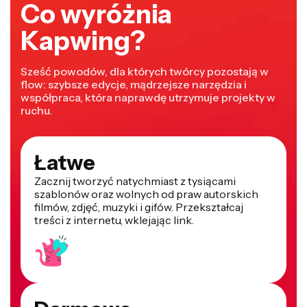
Co wyróżnia
Kapwing?
Sześć powodów, dla których twórcy pozostają w
flow: szybsze edycje, mądrzejsze narzędzia i
współpraca, która naprawdę utrzymuje projekty w
ruchu.
Łatwe
Zacznij tworzyć natychmiast z tysiącami
szablonów oraz wolnych od praw autorskich
filmów, zdjęć, muzyki i gifów. Przekształcaj
treści z internetu, wklejając link.