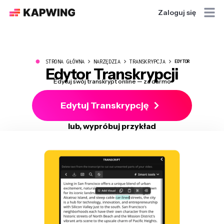
Zaloguj się
●
STRONA GŁÓWNA
NARZĘDZIA
TRANSKRYPCJA
EDYTOR
Edytor Transkrypcji
Edytuj swój transkrypt online — za darmo
Edytuj Transkrypcję
lub, wypróbuj przykład