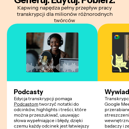
Kapwing napędza pełny przepływ pracy
transkrypcji dla milionów różnorodnych
twórców
Podcasty
Wywiad
Edycja transkrypcji pomaga
Transkrypc
Podcastom
tworzyć notatki do
Google Mee
odcinków, highlights i treści, które
przerabiane
można przeszukiwać, usuwając
streszczen
słowa wypełniające i błędy, dzięki
wewnętrzną
czemu każdy odcinek jest łatwiejszy
badaczy i z