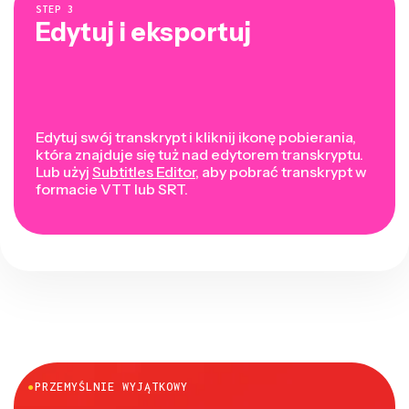
STEP
3
Edytuj i eksportuj
Edytuj swój transkrypt i kliknij ikonę pobierania,
która znajduje się tuż nad edytorem transkryptu.
Lub użyj
Subtitles Editor
, aby pobrać transkrypt w
formacie VTT lub SRT.
●
PRZEMYŚLNIE WYJĄTKOWY