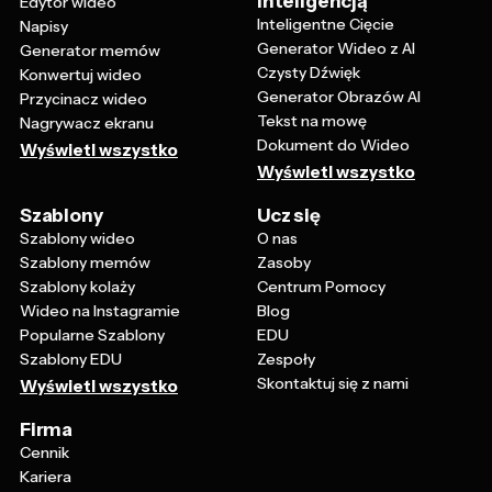
inteligencją
Edytor wideo
Inteligentne Cięcie
Napisy
Generator Wideo z AI
Generator memów
Czysty Dźwięk
Konwertuj wideo
Generator Obrazów AI
Przycinacz wideo
Tekst na mowę
Nagrywacz ekranu
Dokument do Wideo
Wyświetl wszystko
Wyświetl wszystko
Szablony
Ucz się
Szablony wideo
O nas
Szablony memów
Zasoby
Szablony kolaży
Centrum Pomocy
Wideo na Instagramie
Blog
Popularne Szablony
EDU
Szablony EDU
Zespoły
Skontaktuj się z nami
Wyświetl wszystko
Firma
Cennik
Kariera