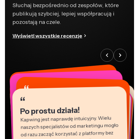
Słuchaj bezpośrednio od zespołów, które
publikują szybciej, lepiej współpracują i
pozostają na czele.
Wyświetl wszystkie recenzje
“
“
“
“
“
“
“
“
“
“
“
Po prostu działa!
Kapwing jest naprawdę intuicyjny. Wielu
naszych specjalistów od marketingu mogło
od razu zacząć korzystać z platformy bez