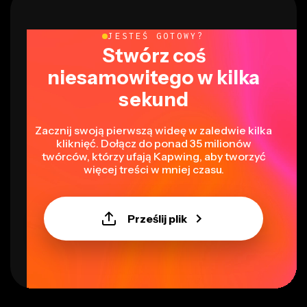
JESTEŚ GOTOWY?
Stwórz coś
niesamowitego w kilka
sekund
Zacznij swoją pierwszą wideę w zaledwie kilka
kliknięć. Dołącz do ponad 35 milionów
twórców, którzy ufają Kapwing, aby tworzyć
więcej treści w mniej czasu.
Prześlij plik