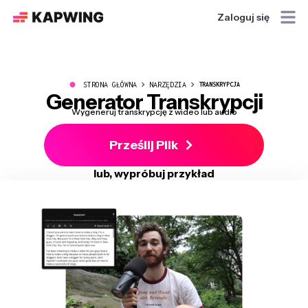
Zaloguj się
●
STRONA GŁÓWNA
NARZĘDZIA
TRANSKRYPCJA
Generator Transkrypcji
Wygeneruj transkrypcję z wideo lub audio
Prześlij Plik
lub, wypróbuj przykład