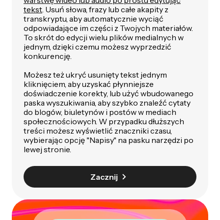
warstwę wideo lub audio po prostu edytując
tekst
. Usuń słowa, frazy lub całe akapity z
transkryptu, aby automatycznie wyciąć
odpowiadające im części z Twojych materiałów.
To skrót do edycji wielu plików medialnych w
jednym, dzięki czemu możesz wyprzedzić
konkurencję.
Możesz też ukryć usunięty tekst jednym
kliknięciem, aby uzyskać płynniejsze
doświadczenie korekty, lub użyć wbudowanego
paska wyszukiwania, aby szybko znaleźć cytaty
do blogów, biuletynów i postów w mediach
społecznościowych. W przypadku dłuższych
treści możesz wyświetlić znaczniki czasu,
wybierając opcję "Napisy" na pasku narzędzi po
lewej stronie.
Zacznij