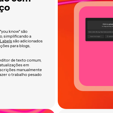
rço
 "you know" são
, simplificando a
Labels
são adicionados
ações para blogs,
 editor de texto comum,
atualizações em
anscrições manualmente
azer o trabalho pesado