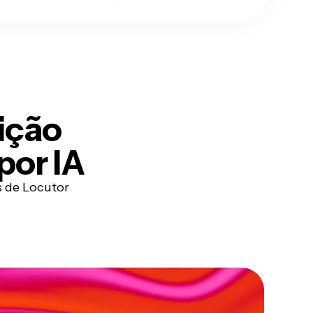
ição
por IA
s de Locutor