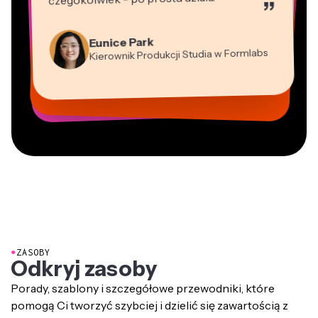
”
Martin James
Edytor wideo
Natasha Ball
Panos Papagapiou
Konsultant
Eunice Park
Heidi Rae
Wspólnik zarządzający w EPATHLON
Gracie Peng
Kierownik Produkcji Studia w Formlabs
Kerry-lee Farla
Dina Segovia
Edukacja
Dyrektor ds. Treści
Mitch Rawlings
Vannesia Darby
Grant Taleck
Youtuber
Wirtualny Freelancer
Freelancer usług informacyjnych
Dyrektor Zarządzający w MOXIE
Współzałożyciel w
Nashville
AuthentIQMarketing.com
●
ZASOBY
Odkryj zasoby
Porady, szablony i szczegółowe przewodniki, które
pomogą Ci tworzyć szybciej i dzielić się zawartością z