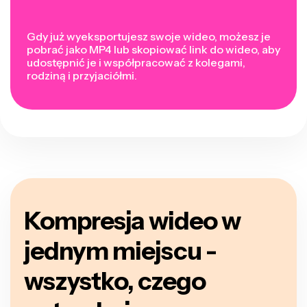
Gdy już wyeksportujesz swoje wideo, możesz je
pobrać jako MP4 lub skopiować link do wideo, aby
udostępnić je i współpracować z kolegami,
rodziną i przyjaciółmi.
Kompresja wideo w
jednym miejscu -
wszystko, czego