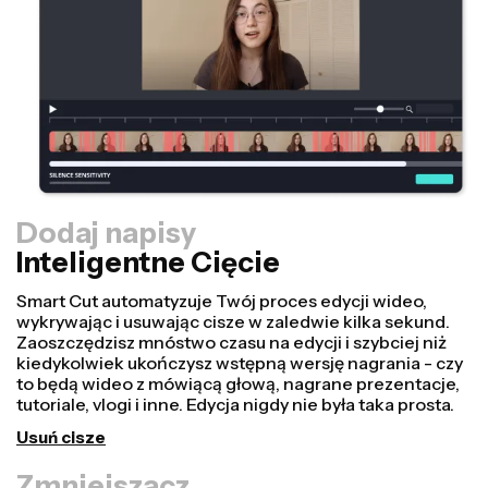
Dodaj napisy
Inteligentne Cięcie
Zmniejszacz
Przekształcaj filmy szybciej i sprawiaj, że wyglądają
bardziej profesjonalnie dzięki naszej funkcji Resize
Canvas! Wystarczy kilka kliknięć, aby wziąć jeden film i
dostosować go do odpowiedniego rozmiaru na każdej
innej platformie, czy to dla TikTok, YouTube, Instagram,
Twitter, Linkedin, czy gdziekolwiek indziej.
Zmień rozmiar wideo