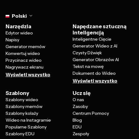
Select language
Polski
Narzędzia
Napędzane sztuczną
inteligencją
Edytor wideo
Inteligentne Cięcie
Napisy
Generator Wideo z AI
Generator memów
Czysty Dźwięk
Konwertuj wideo
Generator Obrazów AI
Przycinacz wideo
Tekst na mowę
Nagrywacz ekranu
Dokument do Wideo
Wyświetl wszystko
Wyświetl wszystko
Szablony
Ucz się
Szablony wideo
O nas
Szablony memów
Zasoby
Szablony kolaży
Centrum Pomocy
Wideo na Instagramie
Blog
Popularne Szablony
EDU
Szablony EDU
Zespoły