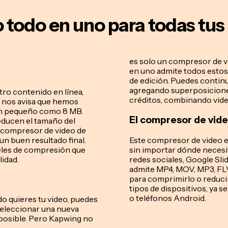
 todo en uno para todas tu
es solo un compresor de v
en uno admite todos estos 
de edición. Puedes continu
agregando superposicione
ro contenido en línea,
créditos, combinando vid
 nos avisa que hemos
tan pequeño como 8 MB.
El compresor de vid
ducen el tamaño del
el compresor de video de
n buen resultado final.
Este compresor de video e
veles de compresión que
sin importar dónde necesit
lidad.
redes sociales, Google Sl
admite MP4, MOV, MP3, FLV
para comprimirlo o reduci
tipos de dispositivos, ya
o teléfonos Android.
o quieres tu video, puedes
 seleccionar una nueva
 posible. Pero Kapwing no