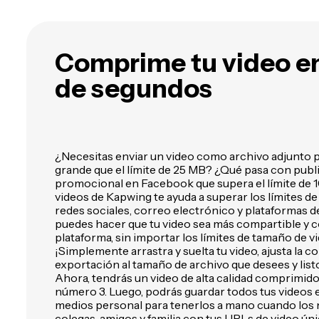
quieras con IA
a
v
Comprime tu video e
de segundos
¿Necesitas enviar un video como archivo adjunto p
grande que el límite de 25 MB? ¿Qué pasa con publ
promocional en Facebook que supera el límite de 
videos de Kapwing te ayuda a superar los límites d
redes sociales, correo electrónico y plataformas 
puedes hacer que tu video sea más compartible y 
plataforma, sin importar los límites de tamaño de vi
¡Simplemente arrastra y suelta tu video, ajusta la c
exportación al tamaño de archivo que desees y listo! 
Ahora, tendrás un video de alta calidad comprimido 
número 3. Luego, podrás guardar todos tus videos e
medios personal para tenerlos a mano cuando los n
colegas, amigos y familia con tus URLs de video úni