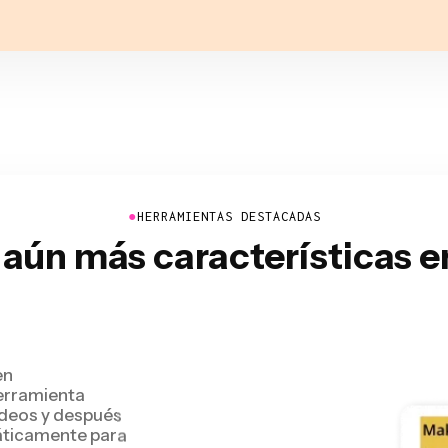
●
HERRAMIENTAS DESTACADAS
aún más características 
en
erramienta
vídeos y después
máticamente para