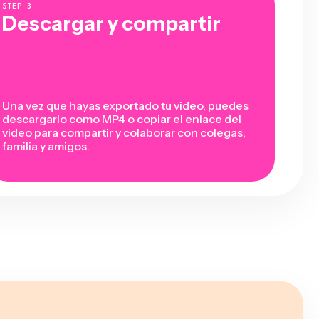
STEP
3
Descargar y compartir
Una vez que hayas exportado tu video, puedes
descargarlo como MP4 o copiar el enlace del
video para compartir y colaborar con colegas,
familia y amigos.