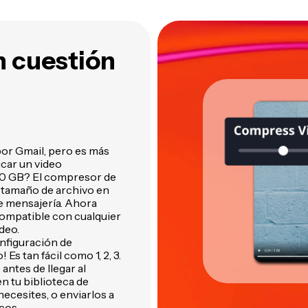
utomáticamente de tus
herramientas inteligentes de
ídeos
Kapwing
n cuestión
or Gmail, pero es más
icar un video
10 GB? El compresor de
e tamaño de archivo en
de mensajería. Ahora
compatible con cualquier
deo.
onfiguración de
Es tan fácil como 1, 2, 3.
antes de llegar al
n tu biblioteca de
ecesites, o enviarlos a
cos.