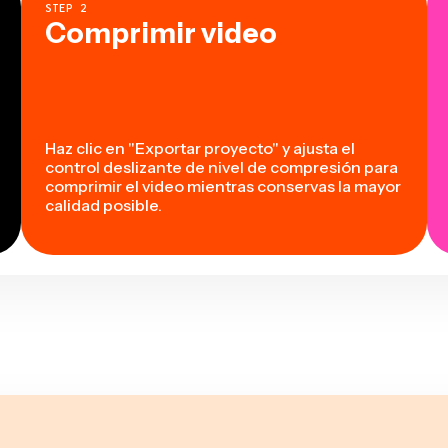
STEP
2
Comprimir video
Haz clic en "Exportar proyecto" y ajusta el
control deslizante de nivel de compresión para
comprimir el video mientras conservas la mayor
calidad posible.