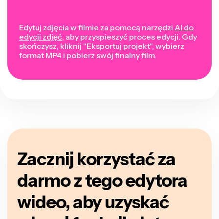
Edytuj zdjęcia w filmie za pomocą narzędzi
AI do
edycji zdjęć
, aby przyspieszyć proces edycji. Gdy
skończysz, kliknij "Eksportuj projekt", wybierz
format MP4 i pobierz swój finalny film.
Zacznij korzystać za
darmo z tego edytora
wideo, aby uzyskać