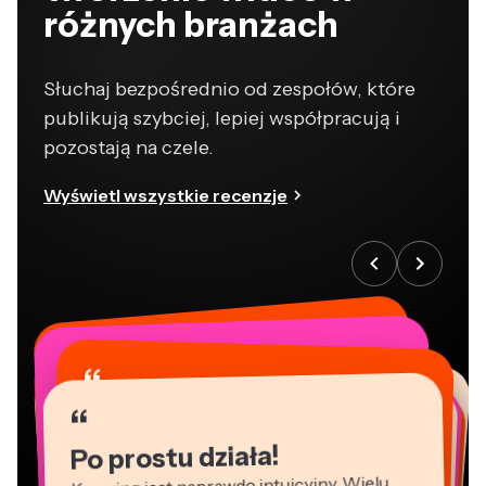
różnych branżach
Słuchaj bezpośrednio od zespołów, które
publikują szybciej, lepiej współpracują i
pozostają na czele.
Wyświetl wszystkie recenzje
“
“
“
“
“
“
“
“
“
“
“
Po prostu działa!
Kapwing jest naprawdę intuicyjny. Wielu