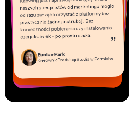
naszych specjalistów od marketingu mogło
od razu zacząć korzystać z platformy bez
praktycznie żadnej instrukcji. Bez
konieczności pobierania czy instalowania
czegokolwiek - po prostu działa.
”
Martin James
Edytor wideo
Natasha Ball
Panos Papagapiou
Konsultant
Eunice Park
Heidi Rae
Wspólnik zarządzający w EPATHLON
Gracie Peng
Kierownik Produkcji Studia w Formlabs
Kerry-lee Farla
Dina Segovia
Edukacja
Dyrektor ds. Treści
Mitch Rawlings
Vannesia Darby
Grant Taleck
Youtuber
Wirtualny Freelancer
Freelancer usług informacyjnych
Dyrektor Zarządzający w MOXIE
Współzałożyciel w
Nashville
AuthentIQMarketing.com