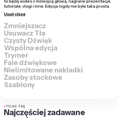
dostosować go do odpowiedniego rozmiaru na każdej
innej platformie, czy to dla TikTok, YouTube, Instagram,
Twitter, Linkedin, czy gdziekolwiek indziej.
Zmień rozmiar wideo
Usuwacz Tła
Czysty Dźwięk
Wspólna edycja
Trymer
Fale dźwiękowe
Nielimitowane nakładki
Zasoby stockowe
Szablony
●
TYLKO FAQ
Najczęściej zadawane