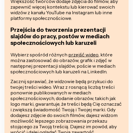
Większość twórców dodaje zdjęcia do filmów, aby
zapewnić więcej kontekstu lub kierować swoich
widzów z kanału YouTube na Instagram lub inne
platformy społecznościowe.
Przejścia do tworzenia prezentacji
slajdów do pracy, postów w mediach
społecznościowych lub karuzeli
Wybierz spośród różnych
przejść wideo
, które
można zastosować do obrazów, grafik i zdjęć w
następnej prezentacji slajdów, poście w mediach
społecznościowych lub karuzeli na LinkedIn.
Zacznij sprawiać, że widzowie będą przykuci do
twojej treści wideo. Wraz z rosnącą liczbą treści
ponownie publikowanych w mediach
społecznościowych, dodanie obrazów, takich jak
logo marki, gwarantuje, że treści będą Cię oznaczać
i zwiększą świadomość Twoją i Twojej marki. Gdy
dodajesz zdjęcie do swoich filmów, dajesz widzom
możliwość lepszego zobrazowania przekazu
stojącego za Twoją treścią. Dajesz im powód, aby
wrócić i dalej oglądać Twoją zawartość.