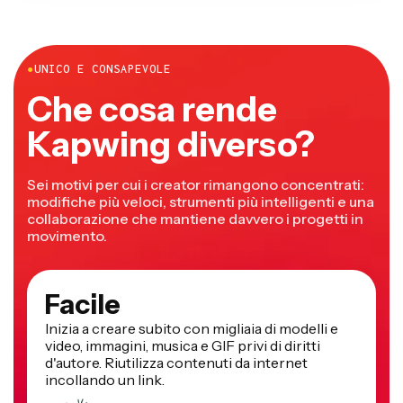
●
UNICO E CONSAPEVOLE
Che cosa rende
Kapwing diverso?
Sei motivi per cui i creator rimangono concentrati:
modifiche più veloci, strumenti più intelligenti e una
collaborazione che mantiene davvero i progetti in
movimento.
Facile
Inizia a creare subito con migliaia di modelli e
video, immagini, musica e GIF privi di diritti
d'autore. Riutilizza contenuti da internet
incollando un link.