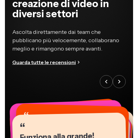
creazione di video in
diversi settori
Ascolta direttamente dai team che
pubblicano più velocemente, collaborano
meglio e rimangono sempre avanti.
Guarda tutte le recensioni
“
“
“
“
“
“
“
“
“
“
“
Funziona alla grande!