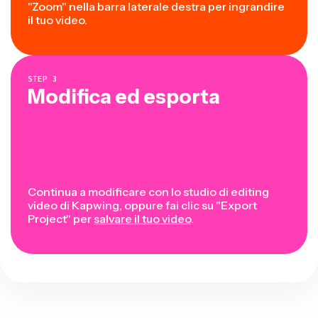
"Zoom" nella barra laterale destra per ingrandire
il tuo video.
STEP
3
Modifica ed esporta
Continua a modificare con lo studio di editing
video di Kapwing, oppure fai clic su "Export
Project" per
salvare il tuo video
.