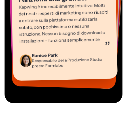
Kapwing è incredibilmente intuitivo. Molti
dei nostri esperti di marketing sono riusciti
a entrare sulla piattaforma e utilizzarla
subito, con pochissime o nessuna
istruzione. Nessun bisogno di download o
installazioni - funziona semplicemente.
”
Martin James
Editor Video
Eunice Park
Panos Papagapiou
Natasha Ball
Dina Segovia
Kerry-lee Farla
Responsabile della Produzione Studio
Heidi Rae
Socio Amministratore di EPATHLON
Gracie Peng
Libero professionista virtuale
Consulente
Youtuber
Grant Taleck
presso Formlabs
Istruzione
Direttore dei Contenuti
Mitch Rawlings
Vannesia Darby
Co-Founder di
Freelance dei Servizi Informativi
CEO di MOXIE Nashville
AuthentIQMarketing.com