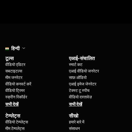
Select language
हिन्दी
टूल्स
एआई-संचालित
वीडियो एडिटर
स्मार्ट कट
सबटाइटल्स
एआई वीडियो जनरेटर
मीम जनरेटर
साफ़ ऑडियो
वीडियो कनवर्ट करें
एआई इमेज जेनरेटर
वीडियो ट्रिमर
टेक्स्ट टू स्पीच
स्क्रीन रिकॉर्डर
वीडियो दस्तावेज़
सभी देखें
सभी देखें
टेम्प्लेट्स
सीखो
वीडियो टेम्प्लेट्स
हमारे बारे में
मीम टेम्पलेट्स
संसाधन