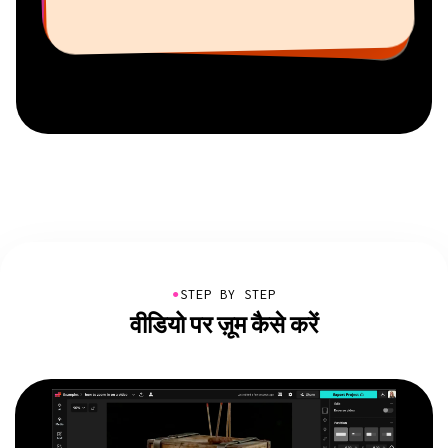
यूट्यूबर
फ्रीलांसर सूचना सेवाएं
Kapwing में नैशविले का सीईओ
●
STEP BY STEP
वीडियो पर ज़ूम कैसे करें