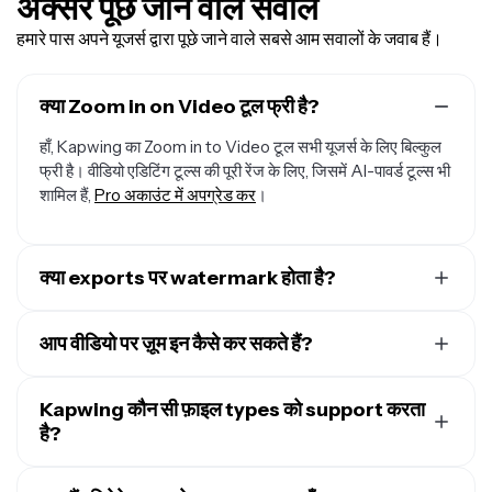
अक्सर पूछे जाने वाले सवाल
हमारे पास अपने यूजर्स द्वारा पूछे जाने वाले सबसे आम सवालों के जवाब हैं।
क्या Zoom in on Video टूल फ्री है?
हाँ, Kapwing का Zoom in to Video टूल सभी यूजर्स के लिए बिल्कुल
फ्री है। वीडियो एडिटिंग टूल्स की पूरी रेंज के लिए, जिसमें AI-पावर्ड टूल्स भी
शामिल हैं,
Pro अकाउंट में अपग्रेड कर
।
क्या exports पर watermark होता है?
अगर आप Kapwing को Free account पर इस्तेमाल करते हो, तो सभी
exports — जिसमें Zoom in to Video भी शामिल है — में एक
आप वीडियो पर ज़ूम इन कैसे कर सकते हैं?
watermark होगा। एक बार जब आप
Pro account
में upgrade कर
वीडियो को ज़ूम करने के लिए, Kapwing स्टूडियो में एक नया प्रोजेक्ट
दो, तो watermark आपकी creations से बिल्कुल हट जाता है।
बनाओ और अपना वीडियो अपलोड करो। टाइमलाइन में वीडियो फ़ाइल को
Kapwing कौन सी फ़ाइल types को support करता
सिलेक्ट करो, फिर कैनवास के दाईं ओर टूल साइडबार को देखो। शीर्ष
है?
"Edit" सेक्शन में, ज़ूम लेवल को एडजस्ट करने के लिए "Zoom" स्लाइडर
Kapwing सभी मुख्य वीडियो फ़ाइल फॉर्मेट को सपोर्ट करता है, जिसमें
को ड्रैग करो, या बॉक्स में प्रतिशत टाइप करो। तुम स्लाइडर के बगल में