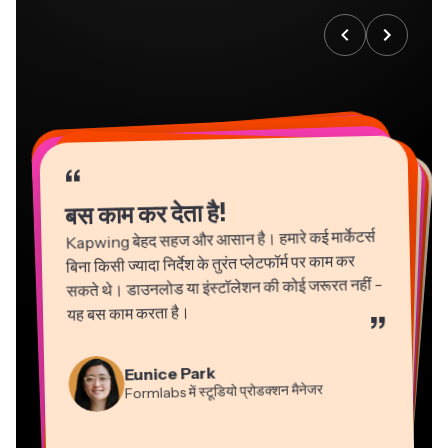
“
“
“
“
“
“
“
“
“
“
“
बस काम कर देता है!
Kapwing बेहद सहज और आसान है। हमारे कई मार्केटर्स
बिना किसी ज्यादा निर्देश के तुरंत प्लेटफॉर्म पर काम कर
सकते थे। डाउनलोड या इंस्टॉलेशन की कोई जरूरत नहीं -
यह बस काम करता है।
”
Martin James
Gracie Peng
Panos Papagapiou
Natasha Ball
Eunice Park
वीडियो एडिटर
कंटेंट निदेशक
एपाथलॉन में प्रबंध भागीदार
Formlabs में स्टूडियो प्रोडक्शन मैनेजर
परामर्शदाता
Dina Segovia
Grant Taleck
Heidi Rae
वर्चुअल फ्रीलांस कार्यकर्ता
Kapwing में सह-संस्थापक
Kerry-lee Farla
शिक्षा
Mitch Rawlings
Vannesia Darby
AuthentIQMarketing.com के