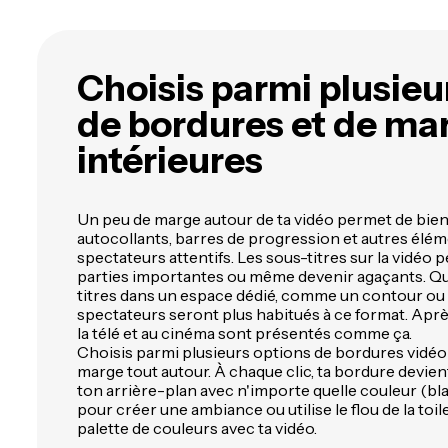
n'importe quel sujet avec l'IA
l
plus de 40 langues
t
Choisis parmi plusieu
de bordures et de ma
intérieures
Un peu de marge autour de ta vidéo permet de bien 
autocollants, barres de progression et autres élém
spectateurs attentifs. Les sous-titres sur la vidéo
parties importantes ou même devenir agaçants. Qu
titres dans un espace dédié, comme un contour ou u
spectateurs seront plus habitués à ce format. Après
la télé et au cinéma sont présentés comme ça.
Choisis parmi plusieurs options de bordures vidéo 
marge tout autour. À chaque clic, ta bordure devie
ton arrière-plan avec n'importe quelle couleur (blan
pour créer une ambiance ou utilise le flou de la toi
palette de couleurs avec ta vidéo.