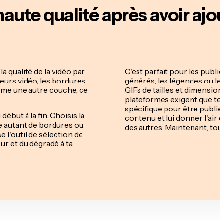
haute qualité après avoir aj
a qualité de la vidéo par
C'est parfait pour les publ
teurs vidéo, les bordures,
générés, les légendes ou l
mme une autre couche, ce
GIFs de tailles et dimension
plateformes exigent que te
spécifique pour être publi
début à la fin. Choisis la
contenu et lui donner l'air 
te autant de bordures ou
des autres. Maintenant, tou
e l'outil de sélection de
eur et du dégradé à ta