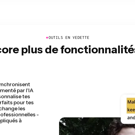
●
OUTILS EN VEDETTE
re plus de fonctionnalit
ge vidéo en
déo en quelques
de montage et
ent que jamais
 enregistrées, les
ge n'a jamais été