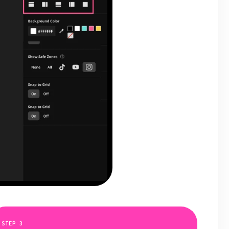
STEP
3