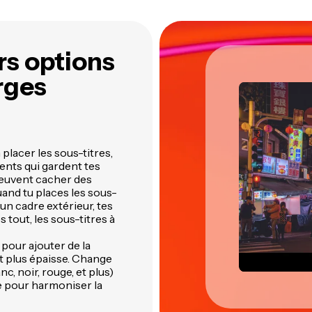
es silences de ta vidéo
intelligents de Kapwing
exte automatiquement
Kapwing à un seul endroit
rs options
rges
placer les sous-titres,
ents qui gardent tes
 peuvent cacher des
and tu places les sous-
n cadre extérieur, tes
 tout, les sous-titres à
pour ajouter de la
nt plus épaisse. Change
c, noir, rouge, et plus)
le pour harmoniser la