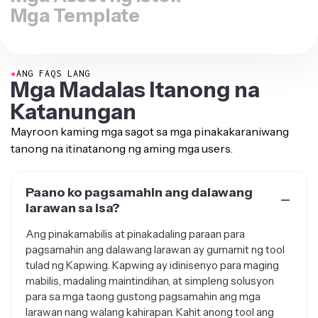
Mga Template
●
ANG FAQS LANG
Mga Madalas Itanong na
Katanungan
Mayroon kaming mga sagot sa mga pinakakaraniwang
tanong na itinatanong ng aming mga users.
Paano ko pagsamahin ang dalawang
larawan sa isa?
Ang pinakamabilis at pinakadaling paraan para
pagsamahin ang dalawang larawan ay gumamit ng tool
tulad ng Kapwing. Kapwing ay idinisenyo para maging
mabilis, madaling maintindihan, at simpleng solusyon
para sa mga taong gustong pagsamahin ang mga
larawan nang walang kahirapan. Kahit anong tool ang
piliin mo, karaniwang sinusunod nila ang parehong