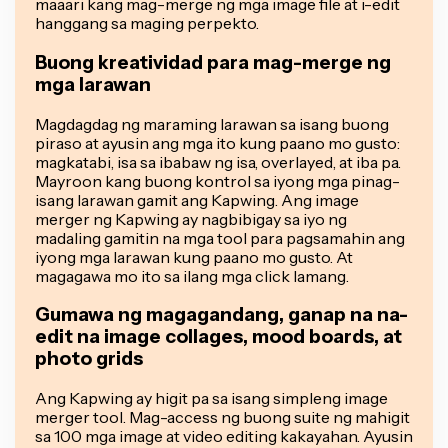
maaari kang mag-merge ng mga image file at i-edit
hanggang sa maging perpekto.
Buong kreatividad para mag-merge ng
mga larawan
Magdagdag ng maraming larawan sa isang buong
piraso at ayusin ang mga ito kung paano mo gusto:
magkatabi, isa sa ibabaw ng isa, overlayed, at iba pa.
Mayroon kang buong kontrol sa iyong mga pinag-
isang larawan gamit ang Kapwing. Ang image
merger ng Kapwing ay nagbibigay sa iyo ng
madaling gamitin na mga tool para pagsamahin ang
iyong mga larawan kung paano mo gusto. At
magagawa mo ito sa ilang mga click lamang.
Gumawa ng magagandang, ganap na na-
edit na image collages, mood boards, at
photo grids
Ang Kapwing ay higit pa sa isang simpleng image
merger tool. Mag-access ng buong suite ng mahigit
sa 100 mga image at video editing kakayahan. Ayusin