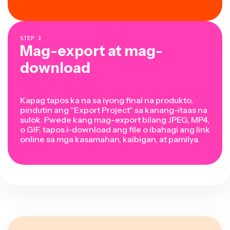
STEP
3
Mag-export at mag-
download
Kapag tapos ka na sa iyong final na produkto,
pindutin ang "Export Project" sa kanang-itaas na
sulok. Pwede kang mag-export bilang JPEG, MP4,
o GIF, tapos i-download ang file o ibahagi ang link
online sa mga kasamahan, kaibigan, at pamilya.