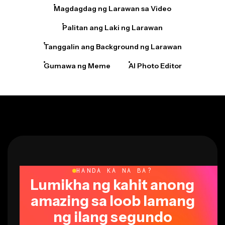
Palitan ang Laki ng Larawan
Tanggalin ang Background ng Larawan
Gumawa ng Meme
AI Photo Editor
HANDA KA NA BA?
Lumikha ng kahit anong
amazing sa loob lamang
ng ilang segundo