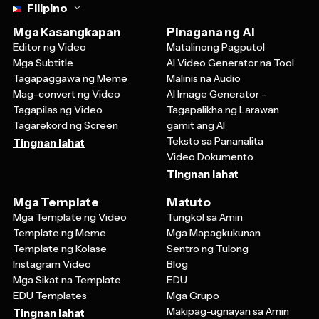
Mga Kasangkapan
Pinagana ng AI
Editor ng Video
Matalinong Pagputol
Mga Subtitle
AI Video Generator na Tool
Tagapaggawa ng Meme
Malinis na Audio
Mag-convert ng Video
AI Image Generator -
Tagapilas ng Video
Tagapalikha ng Larawan
Tagarekord ng Screen
gamit ang AI
Teksto sa Pananalita
Tingnan lahat
Video Dokumento
Tingnan lahat
Mga Template
Matuto
Mga Template ng Video
Tungkol sa Amin
Template ng Meme
Mga Mapagkukunan
Template ng Kolase
Sentro ng Tulong
Instagram Video
Blog
Mga Sikat na Template
EDU
EDU Templates
Mga Grupo
Makipag-ugnayan sa Amin
Tingnan lahat