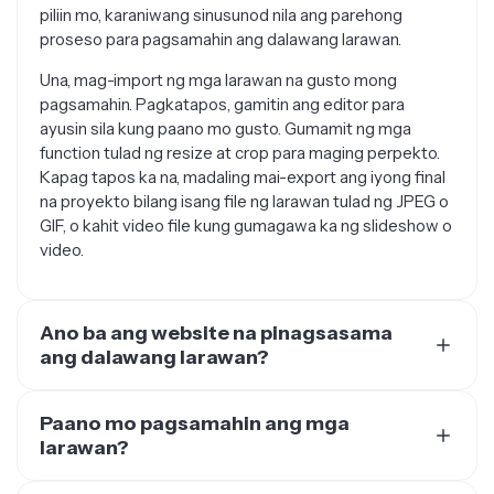
proseso para pagsamahin ang dalawang larawan.
Una, mag-import ng mga larawan na gusto mong
pagsamahin. Pagkatapos, gamitin ang editor para
ayusin sila kung paano mo gusto. Gumamit ng mga
function tulad ng resize at crop para maging perpekto.
Kapag tapos ka na, madaling mai-export ang iyong final
na proyekto bilang isang file ng larawan tulad ng JPEG o
GIF, o kahit video file kung gumagawa ka ng slideshow o
video.
Ano ba ang website na pinagsasama
ang dalawang larawan?
May ilang mga website at online tool na pwede kang
magpagtagpo ng dalawang larawan — Kapwing isa sa
Paano mo pagsamahin ang mga
kanila. Ang ganda ng online tool kumpara sa pag-
larawan?
download at pagpatakbo ng editing tool sa iyong
Kapag gusto mo nang paghaluin ang mga larawan,
computer (tulad ng PhotoShop) ay mas madali siya sa
maraming paraan para magawa ito, at isa na doon ang
Paano mo pagdugtong-dugtong ang