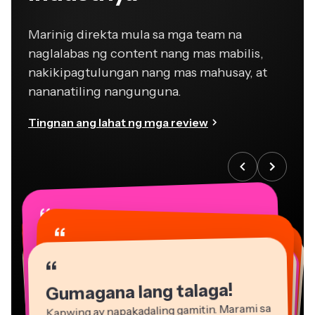
Marinig direkta mula sa mga team na
naglalabas ng content nang mas mabilis,
nakikipagtulungan nang mas mahusay, at
nananatiling nangunguna.
Tingnan ang lahat ng mga review
“
“
“
“
“
“
“
“
“
“
“
Gumagana lang talaga!
Kapwing ay napakadaling gamitin. Marami sa
aming mga marketing staff ay agad