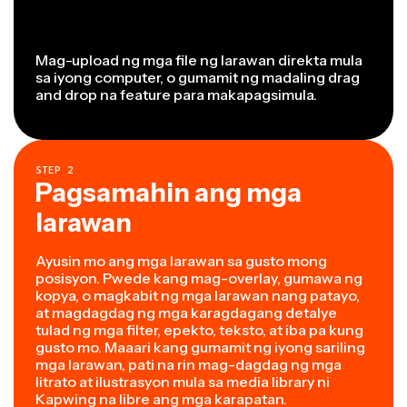
Mag-upload ng mga file ng larawan direkta mula
sa iyong computer, o gumamit ng madaling drag
and drop na feature para makapagsimula.
STEP
2
Pagsamahin ang mga
larawan
Ayusin mo ang mga larawan sa gusto mong
posisyon. Pwede kang mag-overlay, gumawa ng
kopya, o magkabit ng mga larawan nang patayo,
at magdagdag ng mga karagdagang detalye
tulad ng mga filter, epekto, teksto, at iba pa kung
gusto mo. Maaari kang gumamit ng iyong sariling
mga larawan, pati na rin mag-dagdag ng mga
litrato at ilustrasyon mula sa media library ni
Kapwing na libre ang mga karapatan.