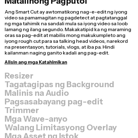
Matalinong Pagputol
Resizer
Gumawa ng mga video nang mas mabilis at mas
propesyonal gamit ang aming Resize Canvas feature!
Sa ilang mga click lamang, maaari kang kumuha ng
isang video at i-adjust ito para maging tamang laki para
sa iba't ibang platform, maging ito para sa TikTok,
Youtube, Instagram, Twitter, Linkedin, o kahit saan pa
man.
I-resize ang Video
Tagatagipas ng Background
Malinis na Audio
Pagsasabayang pag-edit
Trimmer
Mga Wave-anyo
Walang Limitasyong Overlay
Mga Asset ng Istok