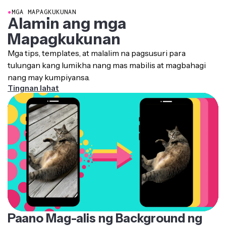
●
MGA MAPAGKUKUNAN
Alamin ang mga
Mapagkukunan
Mga tips, templates, at malalim na pagsusuri para
tulungan kang lumikha nang mas mabilis at magbahagi
nang may kumpiyansa.
Tingnan lahat
Paano Mag-alis ng Background ng
Larawan Nang Hindi Gumagamit ng