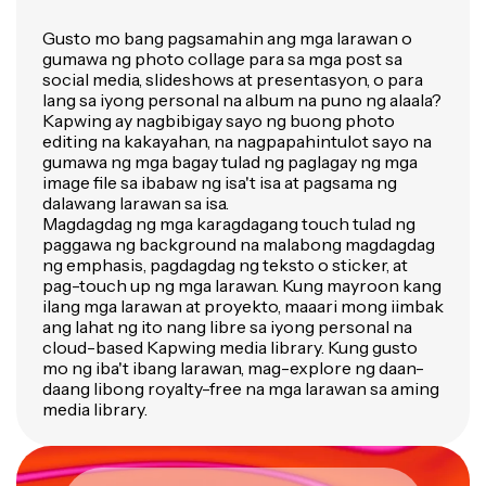
Gusto mo bang pagsamahin ang mga larawan o
gumawa ng photo collage para sa mga post sa
social media, slideshows at presentasyon, o para
lang sa iyong personal na album na puno ng alaala?
Kapwing ay nagbibigay sayo ng buong photo
editing na kakayahan, na nagpapahintulot sayo na
gumawa ng mga bagay tulad ng paglagay ng mga
image file sa ibabaw ng isa't isa at pagsama ng
dalawang larawan sa isa.
Magdagdag ng mga karagdagang touch tulad ng
paggawa ng background na malabong magdagdag
ng emphasis, pagdagdag ng teksto o sticker, at
pag-touch up ng mga larawan. Kung mayroon kang
ilang mga larawan at proyekto, maaari mong iimbak
ang lahat ng ito nang libre sa iyong personal na
cloud-based Kapwing media library. Kung gusto
mo ng iba't ibang larawan, mag-explore ng daan-
daang libong royalty-free na mga larawan sa aming
media library.