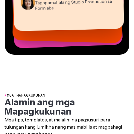
Formlabs
Dina Segovia
Gracie Peng
Panos Papagapiou
Natasha Ball
Virtual Manggagawa sa Freelance
Mitch Rawlings
Direktor ng Nilalaman
Kasamang Tagapamahala sa EPATHLON
Konsultant
Kerry-lee Farla
Heidi Rae
Vannesia Darby
Malaya-manggagawa sa mga Serbisyong Impormasyon
Youtuber
Edukasyon
Grant Taleck
CEO sa MOXIE Nashville
Co-Founder sa
AuthentIQMarketing.com
●
MGA MAPAGKUKUNAN
Alamin ang mga
Mapagkukunan
Mga tips, templates, at malalim na pagsusuri para
tulungan kang lumikha nang mas mabilis at magbahagi
nang may kumpiyansa.