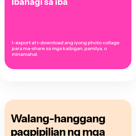
Ibahagi sa iba
I-export at i-download ang iyong photo collage
para ma-share sa mga kaibigan, pamilya, o
minamahal.
Walang-hanggang
pagpipilian ng mga