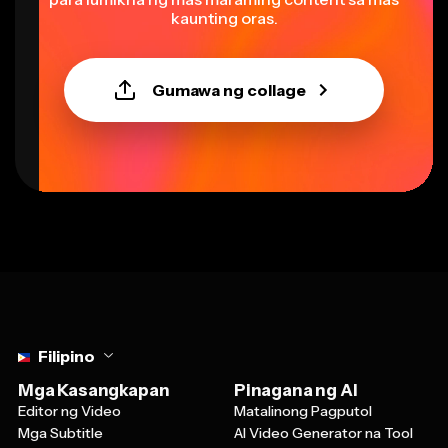
Gumawa ng collage
Select language
Filipino
Mga Kasangkapan
Pinagana ng AI
Editor ng Video
Matalinong Pagputol
Mga Subtitle
AI Video Generator na Tool
Tagapaggawa ng Meme
Malinis na Audio