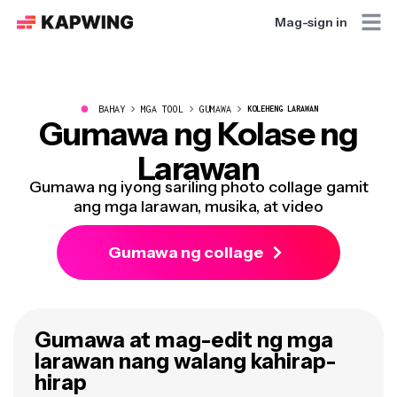
Mag-sign in
●
BAHAY
MGA TOOL
GUMAWA
KOLEHENG LARAWAN
Gumawa ng Kolase ng
Larawan
Gumawa ng iyong sariling photo collage gamit
ang mga larawan, musika, at video
Gumawa ng collage
Gumawa at mag-edit ng mga
larawan nang walang kahirap-
hirap