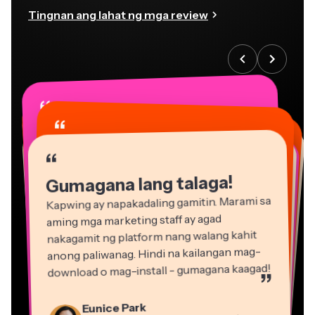
Tingnan ang lahat ng mga review
“
“
“
“
“
“
“
“
“
“
“
Gumagana lang talaga!
Kapwing ay napakadaling gamitin. Marami sa
aming mga marketing staff ay agad
nakagamit ng platform nang walang kahit
anong paliwanag. Hindi na kailangan mag-
download o mag-install - gumagana kaagad!
”
Martin James
Eunice Park
Editor ng Video
Tagapamahala ng Studio Production sa