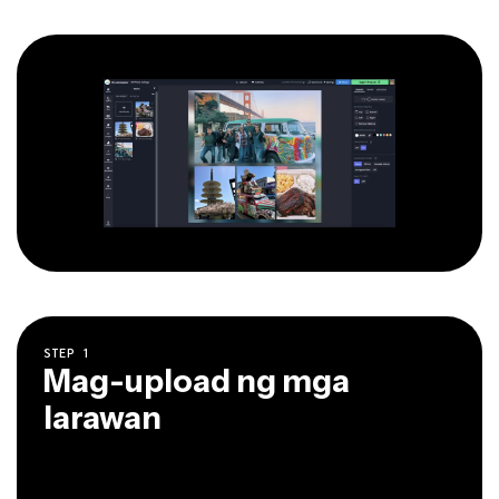
STEP
1
Mag-upload ng mga
larawan