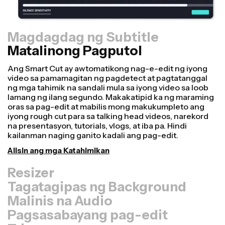
Magdagdag ng Subtitle
Matalinong Pagputol
Resizer
Gumawa ng mga video nang mas mabilis at mas
propesyonal gamit ang aming Resize Canvas feature!
Sa ilang mga click lamang, maaari kang kumuha ng
isang video at i-adjust ito para maging tamang laki para
sa iba't ibang platform, maging ito para sa TikTok,
Youtube, Instagram, Twitter, Linkedin, o kahit saan pa
man.
I-resize ang Video
Tagatagipas ng Background
Malinis na Audio
Pagsasabayang pag-edit
Trimmer