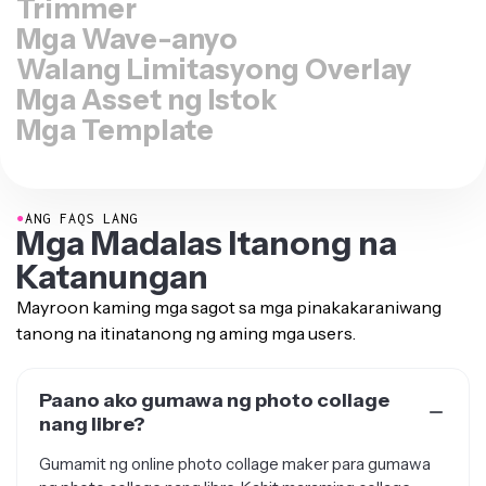
Mga Wave-anyo
Walang Limitasyong Overlay
Mga Asset ng Istok
Mga Template
●
ANG FAQS LANG
Mga Madalas Itanong na
Katanungan
Mayroon kaming mga sagot sa mga pinakakaraniwang
tanong na itinatanong ng aming mga users.
Paano ako gumawa ng photo collage
nang libre?
Gumamit ng online photo collage maker para gumawa
ng photo collage nang libre. Kahit maraming collage