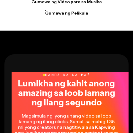
Gumawa ng Pelikula
HANDA KA NA BA?
Lumikha ng kahit anong
amazing sa loob lamang
ng ilang segundo
Magsimula ng iyong unang video sa loob
lamang ng ilang clicks. Sumali sa mahigit 35
milyong creators na nagtitiwala sa Kapwing
para lumikha ng mas maraming content sa mas
kaunting oras.