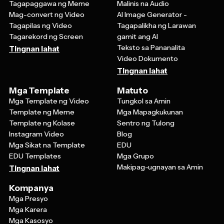
Mag-convert ng Video
AI Image Generator -
Tagapilas ng Video
Tagapalikha ng Larawan
Tagarekord ng Screen
gamit ang AI
Teksto sa Pananalita
Tingnan lahat
Video Dokumento
Tingnan lahat
Mga Template
Matuto
Mga Template ng Video
Tungkol sa Amin
Template ng Meme
Mga Mapagkukunan
Template ng Kolase
Sentro ng Tulong
Instagram Video
Blog
Mga Sikat na Template
EDU
EDU Templates
Mga Grupo
Makipag-ugnayan sa Amin
Tingnan lahat
Kompanya
Mga Presyo
Mga Karera
Mga Kasosyo
Mga Kaanib