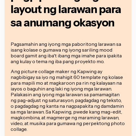
layout ng larawan para
sa anumang okasyon
Pagsamahin ang iyong mga paboritong larawan sa
isang kolase o gumawa ng iyong sariling mood
board gamit ang iba't ibang mga imahe para ipakita
ang kulay o tema ng iba pang proyekto mo.
Ang picture collage maker ng Kapwing ay
nagbibigay sa iyo ng mahigit 60 template ng kolase
para mapili mo at magkaroon pa rin ng kalayaan na
iayos o baguhin ang laki ng iyong mga larawan.
Palakasin ang iyong mga larawan sa pamamagitan
ng pag-adjust ng saturasyon, pagdagdag ng teksto,
o pagdagdag ng kanta na nagpapakita ng damdamin
sa mga larawan. Sa Kapwing, pwede kang mag-edit,
magkombina, at magmerge ng maraming larawan,
video, at musika para gumawa ng perpektong photo
collage.