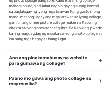
makers online, hindi lahat nagbibigay ng buong kontrol
sa paglalagay ng iyong mga larawan. Kung gusto mong
mano-manong ilagay ang mga larawan sa iyong collage,
gamitin ang online picture collage maker na Kapwing,
direkta sa iyong browser nang libre. Sa Kapwing, pwede
ka ring magdagdag ng musika sa iyong photo collage at
iba pang mga bagay sa isang lugar.
Ano ang pinakamahusay na website
para gumawa ng collage?
Kapwing ay pinili bilang #1 libreng video editor sa
internet na may rating na 4.9 sa Google reviews mula sa
Paano mo gawa ang photo collage na
3,300+ na mga review. May mahigit sa 75 iba't ibang
may musika?
tool, Kapwing ang pinakamahusay na website para
Para gumawa ng photo collage na may musika,
gumawa ng collage para sa mga larawan, video, at kahit
kailangan mo ng video editor na sumusuporta sa mga
audio tracks online. Huwag mag-alala tungkol sa mga
larawan. Kapag nagdagdag ka ng musika sa photo
spam na ads o pag-install ng bagong software sa iyong
collage, ibig sabihin ginagawa mo itong video. Ang
device. Kapwing ay gumagana sa kahit anong device
galing na tool para magdagdag ng musika sa photo
direkta sa iyong web browser, ginagawang