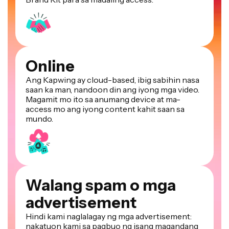
Online
Ang Kapwing ay cloud-based, ibig sabihin nasa
saan ka man, nandoon din ang iyong mga video.
Magamit mo ito sa anumang device at ma-
access mo ang iyong content kahit saan sa
mundo.
Walang spam o mga
advertisement
Hindi kami naglalagay ng mga advertisement:
nakatuon kami sa pagbuo ng isang magandang
at mapagkakatiwalaan na website. At hindi kami