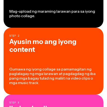
Mag-upload ng maraming larawan para sa iyong
photo collage.
STEP
2
Ayusin mo ang iyong
content
Gumawa ng iyong collage sa pamamagitan ng
paglalagay ng mga larawan at pagdagdag ng iba
pang mga bagay tulad ng maliit na video clips o
mga music track.
STEP
3