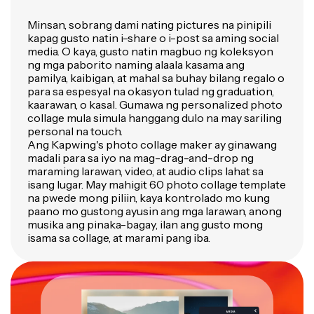
Minsan, sobrang dami nating pictures na pinipili
kapag gusto natin i-share o i-post sa aming social
media. O kaya, gusto natin magbuo ng koleksyon
ng mga paborito naming alaala kasama ang
pamilya, kaibigan, at mahal sa buhay bilang regalo o
para sa espesyal na okasyon tulad ng graduation,
kaarawan, o kasal. Gumawa ng personalized photo
collage mula simula hanggang dulo na may sariling
personal na touch.
Ang Kapwing's photo collage maker ay ginawang
madali para sa iyo na mag-drag-and-drop ng
maraming larawan, video, at audio clips lahat sa
isang lugar. May mahigit 60 photo collage template
na pwede mong piliin, kaya kontrolado mo kung
paano mo gustong ayusin ang mga larawan, anong
musika ang pinaka-bagay, ilan ang gusto mong
isama sa collage, at marami pang iba.