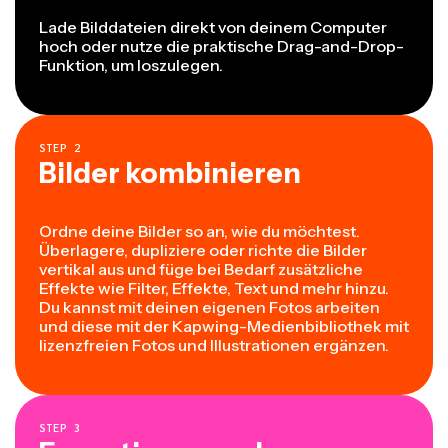
Lade Bilddateien direkt von deinem Computer
hoch oder nutze die praktische Drag-and-Drop-
Funktion, um loszulegen.
STEP
2
Bilder kombinieren
Ordne deine Bilder so an, wie du möchtest.
Überlagere, dupliziere oder richte die Bilder
vertikal aus und füge bei Bedarf zusätzliche
Effekte wie Filter, Effekte, Text und mehr hinzu.
Du kannst mit deinen eigenen Fotos arbeiten
und diese mit der Kapwing-Medienbibliothek mit
lizenzfreien Fotos und Illustrationen ergänzen.
STEP
3