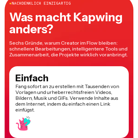
verschmelzen möchtest. Ordne sie nebeneinander an.
dein Projekt und kannst es überall verwenden.
Was macht Kapwing
Du kannst auch andere Bearbeitungsmöglichkeiten
nutzen, wie eine Transparenz an den Seiten zu erstellen,
anders?
damit sie besser verschmelzen. Wenn du fertig bist,
exportiere deine Bilddatei.
Sechs Gründe, warum Creator im Flow bleiben:
schnellere Bearbeitungen, intelligentere Tools und
Zusammenarbeit, die Projekte wirklich voranbringt.
Einfach
Fang sofort an zu erstellen mit Tausenden von
Vorlagen und urheberrechtsfreien Videos,
Bildern, Musik und GIFs. Verwende Inhalte aus
dem Internet, indem du einfach einen Link
einfügst.