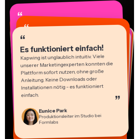
“
“
“
“
“
“
“
“
“
“
“
Es funktioniert einfach!
Kapwing ist unglaublich intuitiv. Viele
unserer Marketingexperten konnten die
Plattform sofort nutzen, ohne große
Anleitung. Keine Downloads oder
Installationen nötig - es funktioniert
einfach.
”
Martin James
Video-Editor
Panos Papagapiou
Eunice Park
Natasha Ball
Geschäftsführender Partner bei
Produktionsleiter im Studio bei
Dina Segovia
Berater
Heidi Rae
EPATHLON
Virtueller Freelance-Mitarbeiter
Mitch Rawlings
Gracie Peng
Formlabs
Kerry-lee Farla
Bildung
Vannesia Darby
Freiberuflicher Informationsdienstleister
Content-Direktor
YouTuber
CEO bei MOXIE Nashville
Grant Taleck
Mitbegründer bei
AuthentIQMarketing.com