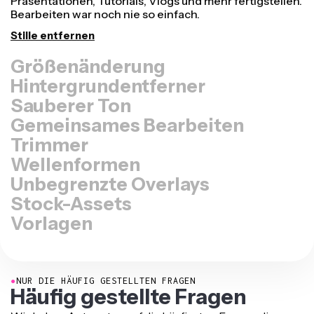
Plattform hat - ob für TikTok, Youtube, Instagram,
Twitter, Linkedin oder sonst wo.
Video anpassen
Hintergrundentferner
Sauberer Ton
Gemeinsames Bearbeiten
Trimmer
Wellenformen
Unbegrenzte Overlays
Stock-Assets
Vorlagen
●
NUR DIE HÄUFIG GESTELLTEN FRAGEN
Häufig gestellte Fragen
Wir haben Antworten auf die häufigsten Fragen, die