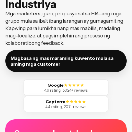
industriya
Mga marketers, guro, propesyonal sa HR—ang mga
grupo mula sa iba't ibang larangan ay gumagamit ng
Kapwing para lumikha nang mas mabilis, madaling
mag-localize, at pagsimplehin ang proseso ng
kolaboratibong feedback.
Magbasa ng mas maraming kuwento mula sa
aming mga customer
Google
4.9 rating, 5024+ reviews
Capterra
4.4 rating, 207+ reviews