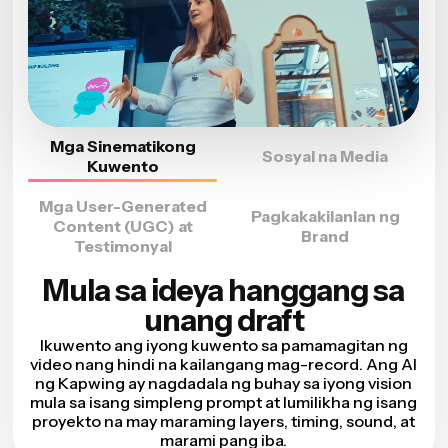
Mga Sinematikong
Sosyal na Media
Kuwento
Mga User-Generated
Pagkakakilanlan ng
Content (UGC) at
Brand
Testimonyal
Mula sa ideya hanggang sa
unang draft
Ikuwento ang iyong kuwento sa pamamagitan ng
video nang hindi na kailangang mag-record. Ang AI
ng Kapwing ay nagdadala ng buhay sa iyong vision
mula sa isang simpleng prompt at lumilikha ng isang
proyekto na may maraming layers, timing, sound, at
marami pang iba.