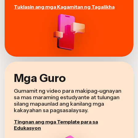
Tuklasin ang mga Kagamitan ng Tagalikha
Mga Guro
Gumamit ng video para makipag-ugnayan
sa mas maraming estudyante at tulungan
silang mapaunlad ang kanilang mga
kakayahan sa pagsasalaysay.
Tingnan ang mga Template para sa
Edukasyon