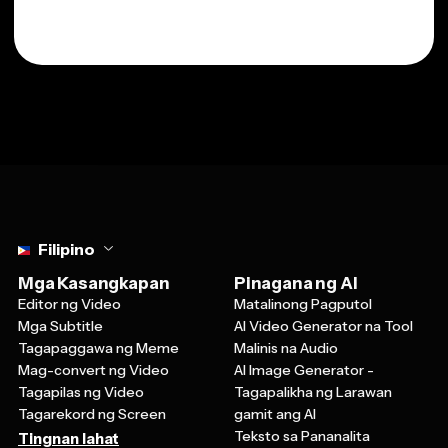
Select language
Filipino
Mga Kasangkapan
Pinagana ng AI
Editor ng Video
Matalinong Pagputol
Mga Subtitle
AI Video Generator na Tool
Tagapaggawa ng Meme
Malinis na Audio
Mag-convert ng Video
AI Image Generator -
Tagapilas ng Video
Tagapalikha ng Larawan
Tagarekord ng Screen
gamit ang AI
Teksto sa Pananalita
Tingnan lahat