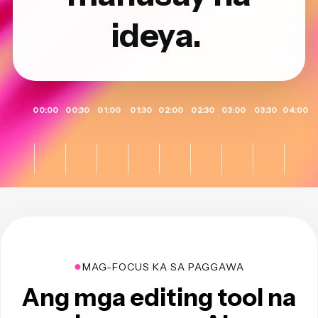
ideya.
00:00
00:30
01:00
01:30
02:00
02:30
03:00
03:30
04:00
●
MAG-FOCUS KA SA PAGGAWA
Ang mga editing tool na