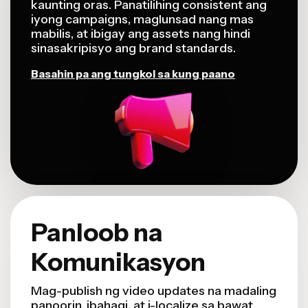
kaunting oras. Panatilihing consistent ang
iyong campaigns, maglunsad nang mas
mabilis, at ibigay ang assets nang hindi
sinasakripisyo ang brand standards.
Basahin pa ang tungkol sa kung paano
Panloob na
Komunikasyon
Mag-publish ng video updates na madaling
panoorin, ibahagi, at i-localize sa bawat