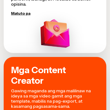
opisina.
Matuto pa
Mga Content
Creator
Gawing maganda ang mga malilinaw na
ideya sa mga video gamit ang mga
template, mabilis na pag-export, at
kasamang pagsasama-sama.