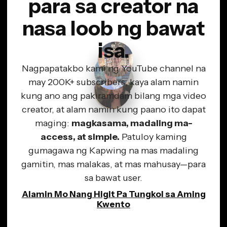
para sa creator na
nasa loob ng bawat
isa.
Nagpapatakbo kami ng YouTube channel na
may 200K+ subscribers, kaya alam namin
kung ano ang pakiramdam bilang mga video
creator, at alam namin kung paano ito dapat
maging:
magkasama, madaling ma-
access, at simple.
Patuloy kaming
gumagawa ng Kapwing na mas madaling
gamitin, mas malakas, at mas mahusay—para
sa bawat user.
Alamin Mo Nang Higit Pa Tungkol sa Aming
Kwento