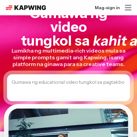
Gumawa ng
Mag-sign in
video
tungkol sa
kahit 
Lumikha ng multimedia-rich videos mula sa
simple prompts gamit ang Kapwing, isang
platform na ginawa para sa creative teams.
Gumawa ng educational video tungkol sa pagtakbo
Magsimula na!