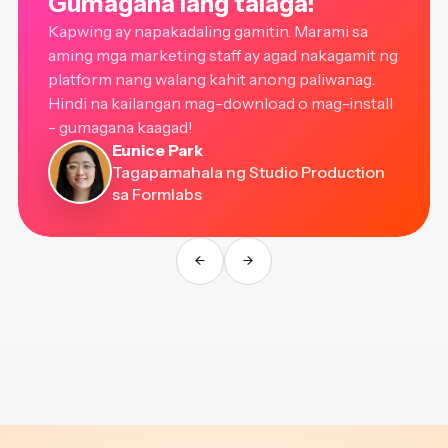
Gumagana lang talaga!
Kapwing ay napakadaling gamitin. Marami sa
aming mga marketing staff ay agad nakagamit ng
platform nang walang kahit anong paliwanag.
Hindi na kailangan mag-download o mag-install
- gumagana kaagad!
Eunice Park
Tagapamahala ng Studio Production
sa Formlabs