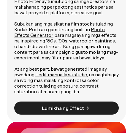
Photo Filter ay tumutulong sa mga creators na
makahanap ng perpektong aesthetics para sa
bawat proyekto, platform, o creative goal.
Subukan ang mga sikat na film stocks tulad ng
Kodak Portra o gamitin ang built-in
Photo
Effects Generator
para magsaya ng mga effects
na inspired ng '80s, '90s, watercolor paintings,
o hand-drawn line art. Kung gumagawa ka ng
content para sa campaign o gusto mo lang mag-
experiment, may filter para sa bawat ideya.
At ang best part, bawat generated image ay
pwedeng
i-edit manually sa studio
, na nagbibigay
sa iyo ng mas malaking kontrol sa color
correction tulad ng exposure, contrast,
saturation, at marami pang iba.
Lumikha ng Effect