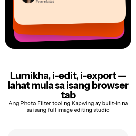
Formlabs
Dina Segovia
Gracie Peng
Panos Papagapiou
Natasha Ball
Virtual Manggagawa sa Freelance
Mitch Rawlings
Direktor ng Nilalaman
Kasamang Tagapamahala sa EPATHLON
Konsultant
Kerry-lee Farla
Heidi Rae
Vannesia Darby
Malaya-manggagawa sa mga Serbisyong Impormasyon
Youtuber
Edukasyon
Grant Taleck
CEO sa MOXIE Nashville
Co-Founder sa
AuthentIQMarketing.com
Lumikha, i-edit, i-export
—
lahat mula sa isang browser
tab
Ang Photo Filter tool ng Kapwing ay built-in na
sa isang full image editing studio