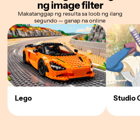
ng
image filter
Makatanggap ng resulta sa loob ng ilang
segundo — ganap na online
Lego
Studio G