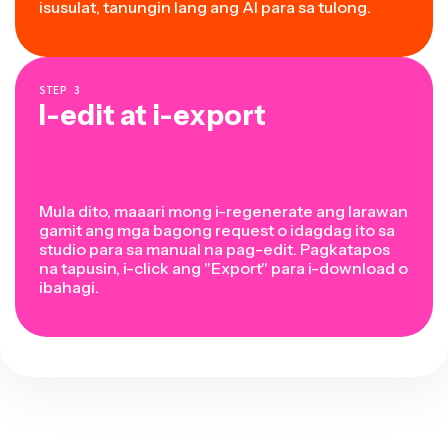
isusulat, tanungin lang ang AI para sa tulong.
STEP
3
I-edit at i-export
Mula dito, maaari mong i-regenerate ang larawan
gamit ang mga bagong request o idagdag ito sa
studio para sa manual na pag-edit. Pagkatapos
na tapusin, i-click ang "Export" para i-download o
ibahagi.