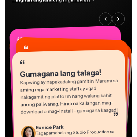
“
“
“
“
“
“
“
“
“
“
“
Gumagana lang talaga!
Kapwing ay napakadaling gamitin. Marami sa
aming mga marketing staff ay agad
nakagamit ng platform nang walang kahit
anong paliwanag. Hindi na kailangan mag-
download o mag-install - gumagana kaagad!
”
Martin James
Eunice Park
Editor ng Video
Tagapamahala ng Studio Production sa