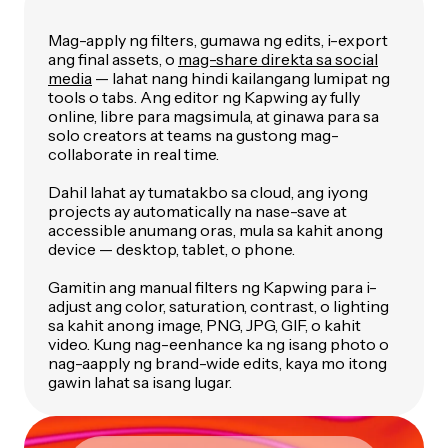
Mag-apply ng filters, gumawa ng edits, i-export
ang final assets, o
mag-share direkta sa social
media
— lahat nang hindi kailangang lumipat ng
tools o tabs. Ang editor ng Kapwing ay fully
online, libre para magsimula, at ginawa para sa
solo creators at teams na gustong mag-
collaborate in real time.
Dahil lahat ay tumatakbo sa cloud, ang iyong
projects ay automatically na nase-save at
accessible anumang oras, mula sa kahit anong
device — desktop, tablet, o phone.
Gamitin ang manual filters ng Kapwing para i-
adjust ang color, saturation, contrast, o lighting
sa kahit anong image, PNG, JPG, GIF, o kahit
video. Kung nag-eenhance ka ng isang photo o
nag-aapply ng brand-wide edits, kaya mo itong
gawin lahat sa isang lugar.