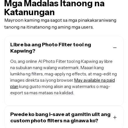
Mga Madalas Itanong na
Katanungan
Mayroon kaming mga sagot sa mga pinakakaraniwang
tanong na itinatanong ng aming mga users.
Libre ba ang Photo Filter tool ng
Kapwing?
Oo, ang online AI Photo Filter tool ng Kapwing ay libre
na subukan nang walang watermark. Maaari kang
lumikha ng filters, mag-apply ng effects, at mag-edit ng
images direkta sa iyong browser.
May available na paid
plan
kung gusto mong alisin ang watermarks o mag-
export sa mas mataas na kalidad.
Pwede ko bang i-save at gamitin ulit ang
custom photo filters na ginawa ko?