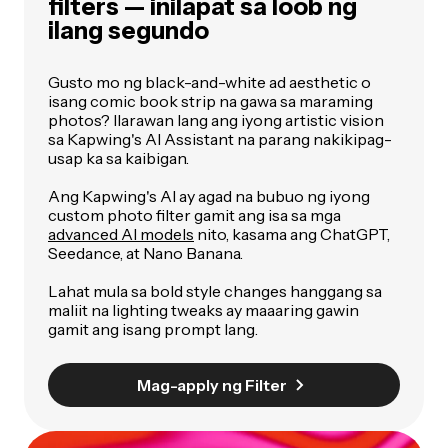
filters — inilapat sa loob ng
ilang segundo
Gusto mo ng black-and-white ad aesthetic o
isang comic book strip na gawa sa maraming
photos? Ilarawan lang ang iyong artistic vision
sa Kapwing's AI Assistant na parang nakikipag-
usap ka sa kaibigan.
Ang Kapwing's AI ay agad na bubuo ng iyong
custom photo filter gamit ang isa sa mga
advanced AI models
nito, kasama ang ChatGPT,
Seedance, at Nano Banana.
Lahat mula sa bold style changes hanggang sa
maliit na lighting tweaks ay maaaring gawin
gamit ang isang prompt lang.
Mag-apply ng Filter