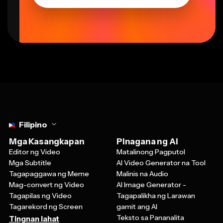
Select language
Filipino
Mga Kasangkapan
Pinagana ng AI
Editor ng Video
Matalinong Pagputol
Mga Subtitle
AI Video Generator na Tool
Tagapaggawa ng Meme
Malinis na Audio
Mag-convert ng Video
AI Image Generator -
Tagapilas ng Video
Tagapalikha ng Larawan
Tagarekord ng Screen
gamit ang AI
Teksto sa Pananalita
Tingnan lahat