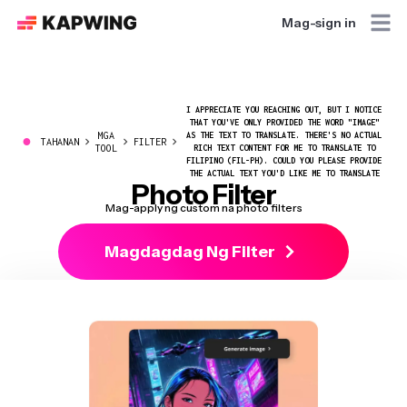
Mag-sign in
I APPRECIATE YOU REACHING OUT, BUT I NOTICE
THAT YOU'VE ONLY PROVIDED THE WORD "IMAGE"
MGA
AS THE TEXT TO TRANSLATE. THERE'S NO ACTUAL
●
TAHANAN
FILTER
TOOL
RICH TEXT CONTENT FOR ME TO TRANSLATE TO
FILIPINO (FIL-PH). COULD YOU PLEASE PROVIDE
THE ACTUAL TEXT YOU'D LIKE ME TO TRANSLATE
Photo Filter
Mag-apply ng custom na photo filters
Magdagdag Ng Filter