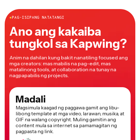
●
PAG-ISIPANG NATATANGI
Ano ang kakaiba
tungkol sa Kapwing?
Anim na dahilan kung bakit nanatiling focused ang
mga creators: mas mabilis na pag-edit, mas
matalinong tools, at collaboration na tunay na
nagpapabilis ng projects.
Madali
Magsimula kaagad ng paggawa gamit ang libu-
libong template at mga video, larawan, musika, at
GIF na walang copyright. Muling gamitin ang
content mula sa internet sa pamamagitan ng
pagpasta ng link.