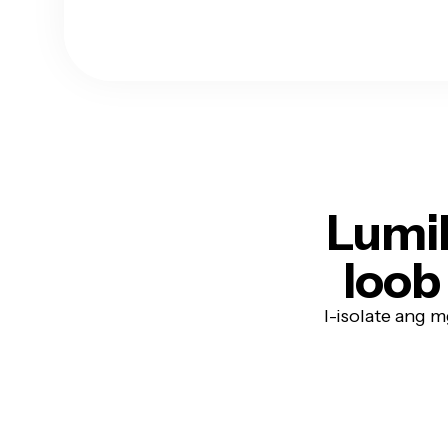
Lumik
loob
I-isolate ang 