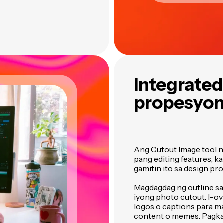
Integrated
propesyona
Ang Cutout Image tool n
pang editing features, k
gamitin ito sa design pr
Magdagdag ng outline
sa
iyong photo cutout. I-o
logos o captions para m
content o memes. Pagk