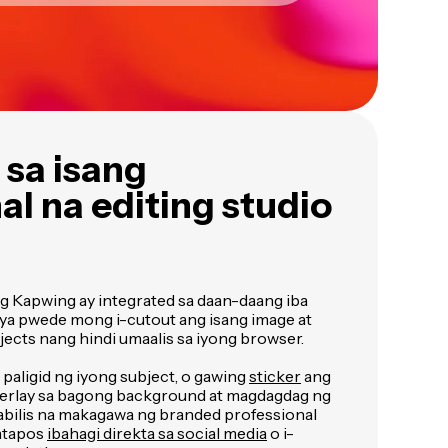
 sa isang
l na editing studio
g Kapwing ay integrated sa daan-daang iba
aya pwede mong i-cutout ang isang image at
ojects nang hindi umaalis sa iyong browser.
 paligid ng iyong subject, o gawing
sticker
ang
verlay sa bagong background at magdagdag ng
abilis na makagawa ng branded professional
atapos
ibahagi direkta sa social media
o i-