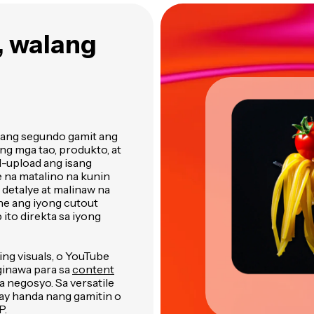
, walang
ilang segundo gamit ang
ng mga tao, produkto, at
. I-upload ang isang
 na matalino na kunin
 detalye at malinaw na
ine ang iyong cutout
 ito direkta sa iyong
ng visuals, o YouTube
ginawa para sa
content
na negosyo. Sa versatile
ay handa nang gamitin o
P.