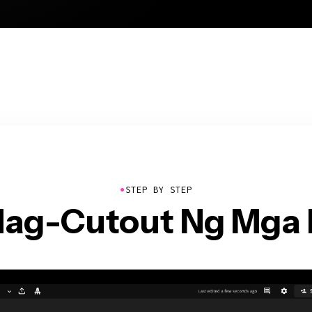
●
STEP BY STEP
ag-Cutout Ng Mga