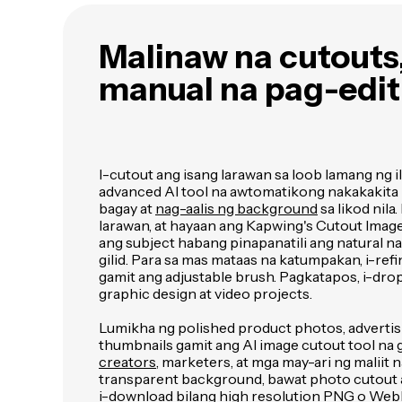
Malinaw na cutouts
manual na pag-edit
I-cutout ang isang larawan sa loob lamang ng 
advanced AI tool na awtomatikong nakakakita 
bagay at
nag-aalis ng background
sa likod nila
larawan, at hayaan ang Kapwing's Cutout Image
ang subject habang pinapanatili ang natural na
gilid. Para sa mas mataas na katumpakan, i-ref
gamit ang adjustable brush. Pagkatapos, i-drop
graphic design at video projects.
Lumikha ng polished product photos, advertisi
thumbnails gamit ang AI image cutout tool na 
creators
, marketers, at mga may-ari ng maliit 
transparent background, bawat photo cutout 
i-download bilang high resolution PNG o Web