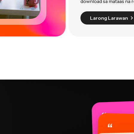
download sa mataas na r
Larong Larawan
“
“
“