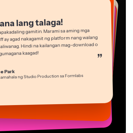
na lang talaga!
pakadaling gamitin. Marami sa aming mga
ff ay agad nakagamit ng platform nang walang
aliwanag. Hindi na kailangan mag-download o
- gumagana kaagad!
”
in James
e Park
 ng Video
amahala ng Studio Production sa Formlabs
cie Peng
di Rae
sha Ball
ktor ng Nilalaman
a Segovia
tch Rawlings
kasyon
ltant
tual Manggagawa sa Freelance
-lee Farla
aya-manggagawa sa mga Serbisyong Impormasyon
s Papagapiou
ber
ang Tagapamahala sa EPATHLON
sia Darby
 MOXIE Nashville
t Taleck
under sa AuthentIQMarketing.com