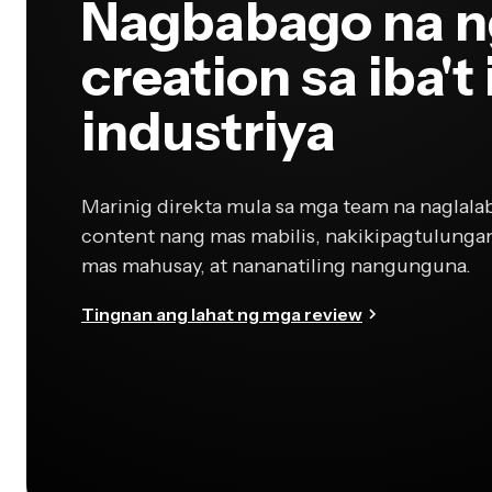
Nagbabago na n
creation sa iba't
industriya
Marinig direkta mula sa mga team na naglala
content nang mas mabilis, nakikipagtulunga
mas mahusay, at nananatiling nangunguna.
Tingnan ang lahat ng mga review