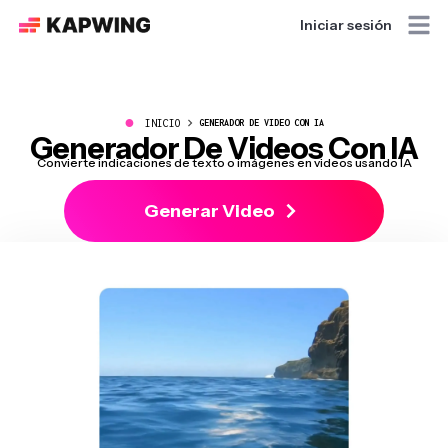
Iniciar sesión
●
INICIO
GENERADOR DE VIDEO CON IA
Generador De Videos Con IA
Convierte indicaciones de texto o imágenes en videos usando IA
Generar Video