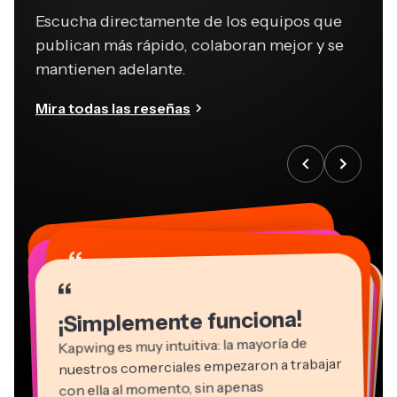
Escucha directamente de los equipos que
publican más rápido, colaboran mejor y se
mantienen adelante.
Mira todas las reseñas
“
“
“
“
“
“
“
“
“
“
“
¡Simplemente funciona!
Kapwing es muy intuitiva: la mayoría de
nuestros comerciales empezaron a trabajar
con ella al momento, sin apenas