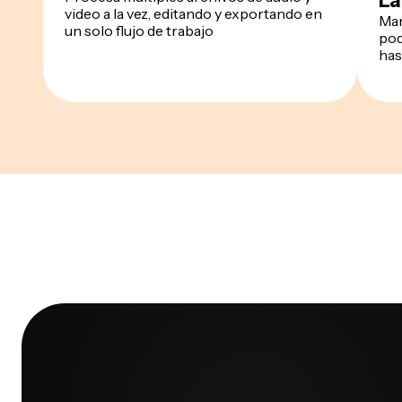
La
video a la vez, editando y exportando en
Man
un solo flujo de trabajo
pod
has