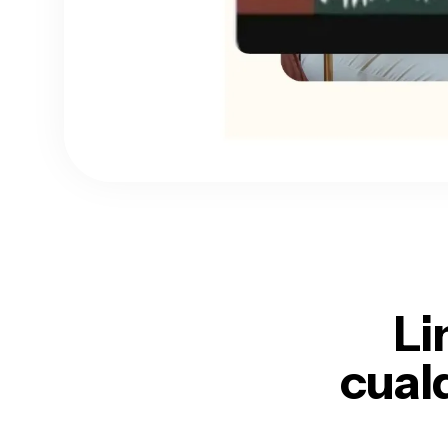
Li
cual