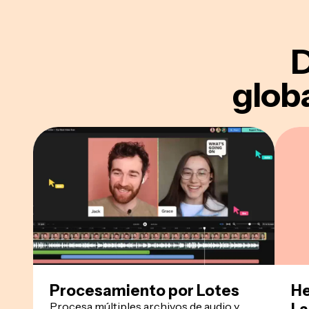
D
glob
Procesamiento por Lotes
He
Procesa múltiples archivos de audio y