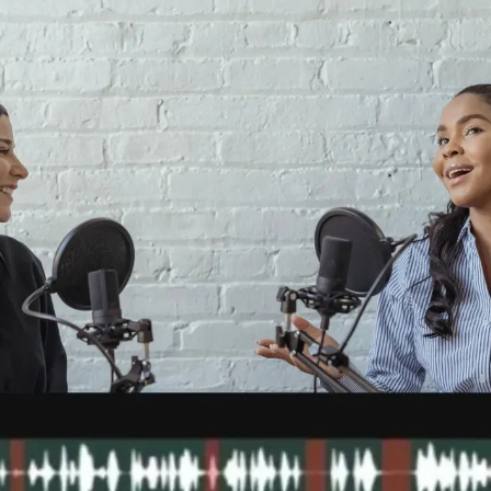
utomáticamente de tus
herramientas inteligentes de
ídeos
Kapwing