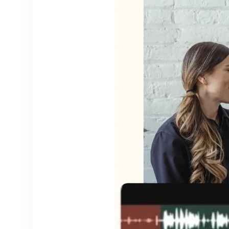
quieras con IA
a
v