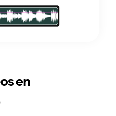
éos en
t