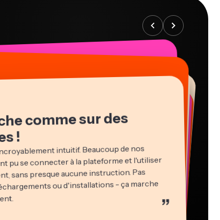
che comme sur des
es !
ncroyablement intuitif. Beaucoup de nos
t pu se connecter à la plateforme et l'utiliser
t, sans presque aucune instruction. Pas
échargements ou d'installations - ça marche
in James
ent.
”
r vidéo
idi Rae
cie Peng
sha Ball
cation
cteur de contenu
ltant