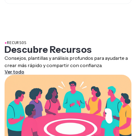
Luego, usa la herramienta de Traducción para cambiar el
Sí, puedes elegir
clonar la voz del locutor original
usando
idioma de la voz, ya sea clonando la voz del locutor
replicación de voz con IA.
original o doblándola con una voz realista generada por
IA
●
RECURSOS
Descubre Recursos
Consejos, plantillas y análisis profundos para ayudarte a
crear más rápido y compartir con confianza.
Ver todo