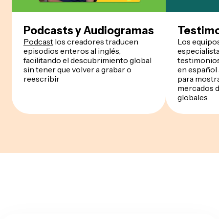
Podcasts y Audiogramas
Testimo
Podcast
los creadores traducen
Los equipos 
episodios enteros al inglés,
especialist
facilitando el descubrimiento global
testimonios
sin tener que volver a grabar o
en español 
reescribir
para mostra
mercados de
globales