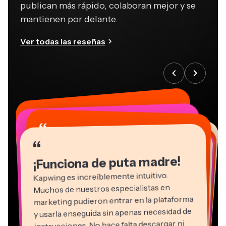
publican más rápido, colaboran mejor y se
mantienen por delante.
Ver todas las reseñas
“
“
“
“
“
“
“
“
“
“
“
¡Funciona de puta madre!
Kapwing es increíblemente intuitivo.
Muchos de nuestros especialistas en
marketing pudieron entrar en la plataforma
y usarla enseguida sin apenas necesidad de
instrucciones. No hace falta descargar ni