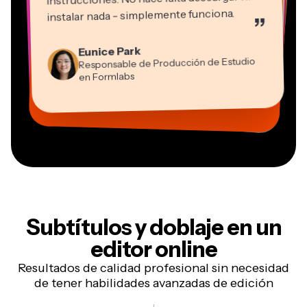
instalar nada - simplemente funciona.
”
Martin James
Editor de vídeo
Natasha Ball
Eunice Park
Panos Papagapiou
Consultor
Responsable de Producción de Estudio
Socio Director en EPATHLON
Gracie Peng
Kerry-lee Farla
Heidi Rae
Dina Segovia
Grant Taleck
en Formlabs
Director de Contenidos
Mitch Rawlings
Trabajador freelance virtual
Youtuber
Educación
Vannesia Darby
Cofundador en
Freelance de Servicios de Información
CEO en MOXIE Nashville
AuthentIQMarketing.com
Subtítulos y doblaje
en un
editor online
Resultados de calidad profesional sin necesidad
de tener habilidades avanzadas de edición