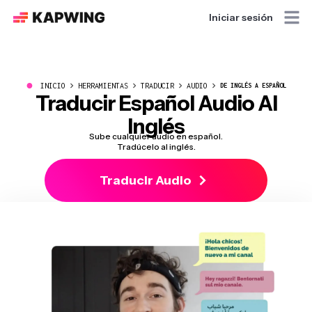
Iniciar sesión
●
INICIO
HERRAMIENTAS
TRADUCIR
AUDIO
DE INGLÉS A ESPAÑOL
Traducir
Español
Audio Al
Inglés
Sube cualquier audio en español.
Tradúcelo al inglés.
Traducir Audio