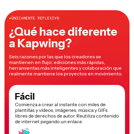
●
ÚNICAMENTE REFLEXIVO
¿Qué hace diferente
a Kapwing?
Seis razones por las que los creadores se
mantienen en flujo: ediciones más rápidas,
herramientas más inteligentes y colaboración que
realmente mantiene los proyectos en movimiento.
Fácil
Comienza a crear al instante con miles de
plantillas y vídeos, imágenes, música y GIFs
libres de derechos de autor. Reutiliza contenido
de internet pegando un enlace.