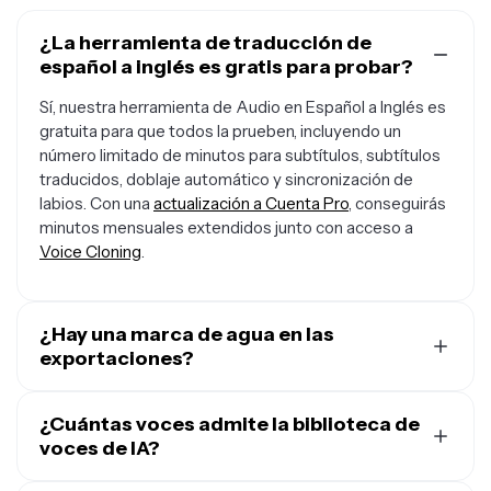
¿La herramienta de traducción de
español a inglés es gratis para probar?
Sí, nuestra herramienta de Audio en Español a Inglés es
gratuita para que todos la prueben, incluyendo un
número limitado de minutos para subtítulos, subtítulos
traducidos, doblaje automático y sincronización de
labios. Con una
actualización a Cuenta Pro
, conseguirás
minutos mensuales extendidos junto con acceso a
Voice Cloning
.
¿Hay una marca de agua en las
exportaciones?
Si estás usando Kapwing con una cuenta gratuita, todas
las exportaciones —incluyendo las del traductor de
¿Cuántas voces admite la biblioteca de
audio español a inglés— tendrán una pequeña marca de
voces de IA?
agua. Después de actualizar a una
cuenta Pro
, la marca
Nuestra herramienta de traducción de audio español a