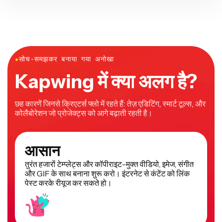
●
सोच-समझकर बनाया गया अनोखा
Kapwing में क्या अलग है?
छह कारणें जिनसे क्रिएटर्स फ्लो में रहते हैं: तेज़ एडिटिंग, स्मार्ट टूल्स, और
कोलैबोरेशन जो प्रोजेक्ट्स को आगे बढ़ाती रहती है।
आसान
तुरंत हजारों टेम्प्लेट्स और कॉपीराइट-मुक्त वीडियो, इमेज, संगीत
और GIF के साथ बनाना शुरू करो। इंटरनेट से कंटेंट को लिंक
पेस्ट करके रीयूज कर सकते हो।