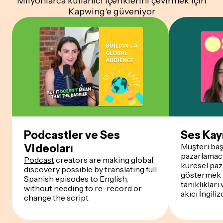
Milyonlarca kullanıcı içeriklerini çevirmek için
Kapwing'e güveniyor
Podcastler ve Ses
Ses Kay
Müşteri başa
Videoları
pazarlamacı
Podcast
creators are making global
küresel paz
discovery possible by translating full
göstermek i
Spanish episodes to English,
tanıklıkları
without needing to re-record or
akıcı İngili
change the script