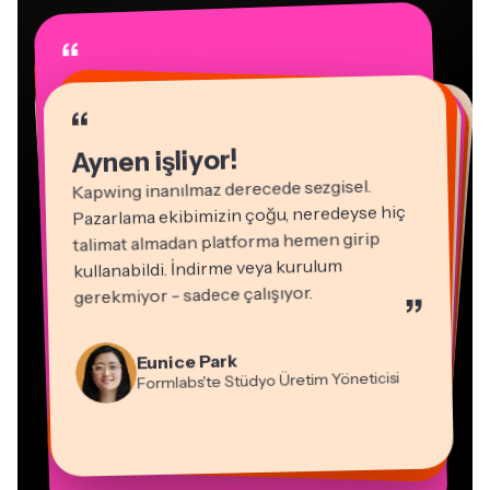
“
“
“
“
“
“
“
“
“
“
“
Aynen işliyor!
Kapwing inanılmaz derecede sezgisel.
Pazarlama ekibimizin çoğu, neredeyse hiç
talimat almadan platforma hemen girip
kullanabildi. İndirme veya kurulum
gerekmiyor - sadece çalışıyor.
”
Natasha Ball
Martin James
Danışman
Video Düzenleyici
Eunice Park
Formlabs'te Stüdyo Üretim Yöneticisi
Panos Papagapiou
Vannesia Darby
Heidi Rae
Dina Segovia
Gracie Peng
Epathlon'da Ortak Yönetici
Mitch Rawlings
Sanal Serbest Çalışan
Kapwing'de Nashville'daki MOXIE'nin
Eğitim
Kerry-lee Farla
İçerik Direktörü
Serbest Çalışan Bilgi Hizmetleri Uzmanı
CEO'su
Youtuber
Grant Taleck
Kapwing'de AuthentIQMarketing.com'un
Kurucu Ortağı