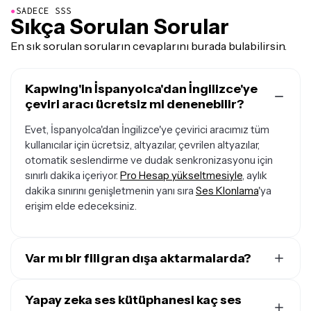
●
SADECE SSS
Sıkça Sorulan Sorular
En sık sorulan soruların cevaplarını burada bulabilirsin.
Kapwing'in İspanyolca'dan İngilizce'ye
çeviri aracı ücretsiz mi denenebilir?
Evet, İspanyolca'dan İngilizce'ye çevirici aracımız tüm
kullanıcılar için ücretsiz, altyazılar, çevrilen altyazılar,
otomatik seslendirme ve dudak senkronizasyonu için
sınırlı dakika içeriyor.
Pro Hesap yükseltmesiyle
, aylık
dakika sınırını genişletmenin yanı sıra
Ses Klonlama
'ya
erişim elde edeceksiniz.
Var mı bir filigran dışa aktarmalarda?
If you're using Kapwing with a Free Account, all exports
— including the Spanish Voice to English tool — will have
Yapay zeka ses kütüphanesi kaç ses