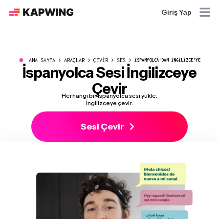
Giriş Yap
●
ANA SAYFA
ARAÇLAR
ÇEVIR
SES
İSPANYOLCA'DAN İNGILIZCE'YE
İspanyolca
Sesi
İngilizceye
Çevir
Herhangi bir İspanyolca sesi yükle.
İngilizceye çevir.
Sesi Çevir