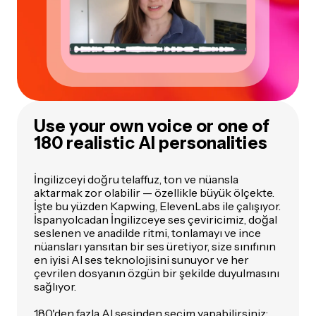
Use your own voice or one of
180 realistic AI personalities
İngilizceyi doğru telaffuz, ton ve nüansla
aktarmak zor olabilir — özellikle büyük ölçekte.
İşte bu yüzden Kapwing, ElevenLabs ile çalışıyor.
İspanyolcadan İngilizceye ses çeviricimiz, doğal
seslenen ve anadilde ritmi, tonlamayı ve ince
nüansları yansıtan bir ses üretiyor, size sınıfının
en iyisi AI ses teknolojisini sunuyor ve her
çevrilen dosyanın özgün bir şekilde duyulmasını
sağlıyor.
180'den fazla AI sesinden seçim yapabilirsiniz;