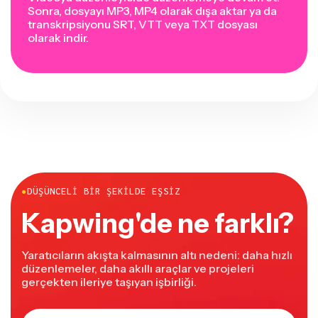
Sonra, dosyayı MP3, MP4 olarak dışa aktar ya da
transkripsiyonu SRT, VTT veya TXT dosyası
olarak indir.
●
DÜŞÜNCELI BIR ŞEKILDE EŞSIZ
Kapwing'de ne farklı?
Yaratıcıların akışta kalmasının altı nedeni: daha hızlı
düzenlemeler, daha akıllı araçlar ve projeleri
gerçekten ileriye taşıyan işbirliği.