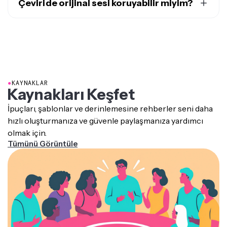
çevirebilirsin. Videoyu Kapwing editörüne yapıştırarak
Çeviride orijinal sesi koruyabilir miyim?
içeriği aktarabilirsin. Sonra, Çeviri aracını kullanarak sesin
Evet, AI ses kopyalama ile
orijinal konuşmacının sesini
dilini değiştirebilirsin - ya orijinal konuşmacının sesini
kopyalayabilirsin
.
klonlayarak ya da gerçekçi bir yapay zeka sesiyle
seslendirerek
●
KAYNAKLAR
Kaynakları Keşfet
İpuçları, şablonlar ve derinlemesine rehberler seni daha
hızlı oluşturmanıza ve güvenle paylaşmanıza yardımcı
olmak için.
Tümünü Görüntüle