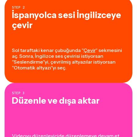
STEP
2
İspanyolca sesi İngilizceye
çevir
Sol taraftaki kenar çubuğunda "
Çevir
" sekmesini
aç. Sonra, İngilizce ses çevirisi istiyorsan
"Seslendirme"yi, çevrilmiş altyazılar istiyorsan
"Otomatik altyazı"yı seç.
STEP
3
Düzenle ve dışa aktar
Videoyu düzenleyicide düzenlemeye devam et.