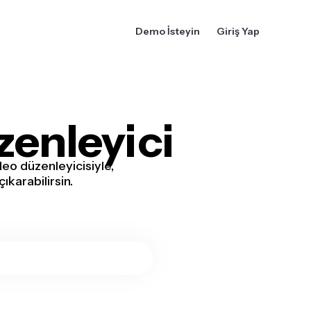
Demo İsteyin
Giriş Yap
zenleyici
eo düzenleyicisiyle,
ıkarabilirsin.