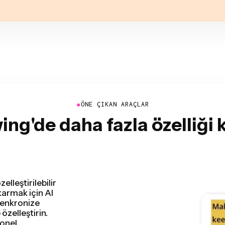
●
ÖNE ÇIKAN ARAÇLAR
ng'de daha fazla özelliği 
e tespit edip
irir. Konuşma
r ve daha fazlası