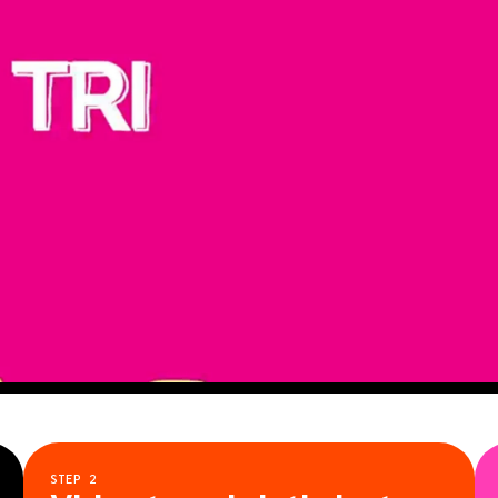
STEP
2