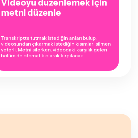
Videoyu düzenlemek için
metni düzenle
Transkriptte tutmak istediğin anları bulup,
videosundan çıkarmak istediğin kısımları silmen
yeterli. Metni silerken, videodaki karşılık gelen
bölüm de otomatik olarak kırpılacak.