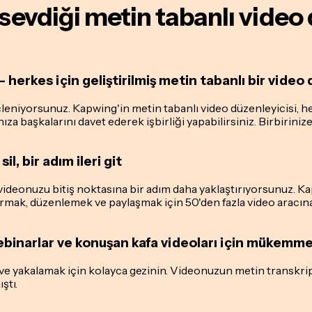
sevdiği metin tabanlı video 
 – herkes için geliştirilmiş metin tabanlı bir video
çleniyorsunuz. Kapwing'in metin tabanlı video düzenleyicisi, h
a başkalarını davet ederek işbirliği yapabilirsiniz. Birbirinize
, bir adım ileri git
, videonuzu bitiş noktasına bir adım daha yaklaştırıyorsunuz. 
turmak, düzenlemek ve paylaşmak için 50'den fazla video aracın
binarlar ve konuşan kafa videoları için mükemme
ve yakalamak için kolayca gezinin. Videonuzun metin transkript
ştı.