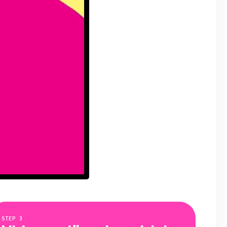
STEP
3