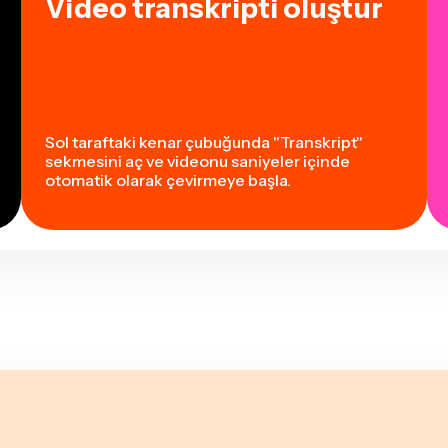
Video transkripti oluştur
Sol taraftaki kenar çubuğunda "Transkript"
sekmesini aç ve videonu saniyeler içinde
otomatik olarak çevirmeye başla.