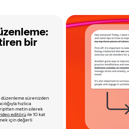
düzenleme:
iren bir
eo düzenleme sürenizden
ılığıyla hızlıca
riptten metin silerek
video editörü
ile 10 kat
mek için değerli