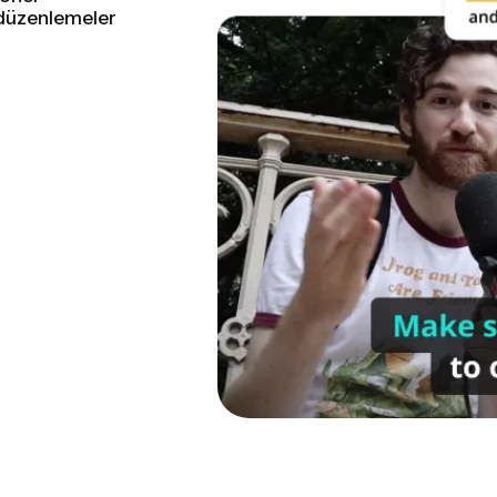
aslak kesimini her
leme hiç bu kadar