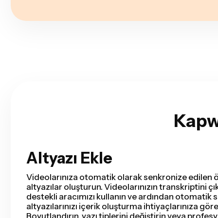
Kapwi
Altyazı Ekle
Akıllı Kesim
Smart Cut, videondaki sessizlikleri saniyeler içind
çıkararak video düzenleme sürecini otomatikleşt
videoları, kayıtlı sunumlar, eğitim videoları, vlogla