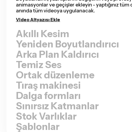
için düzenleme süresinden saatler kazanacak ve t
zamankinden daha hızlı tamamlayacaksın. Düzen
kolay olmamıştı.
Sessizlikleri Kaldır
Yeniden Boyutlandırıcı
Arka Plan Kaldırıcı
Temiz Ses
Ortak düzenleme
Tıraş makinesi
Dalga formları
Sınırsız Katmanlar
Stok Varlıklar
Şablonlar