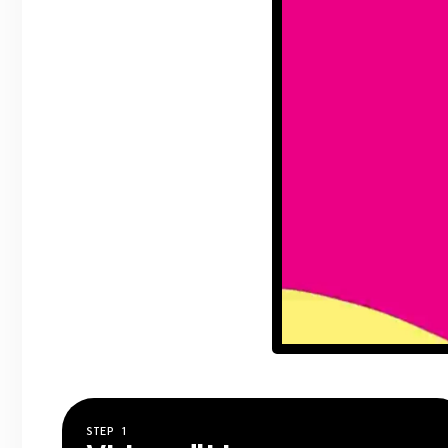
STEP
1