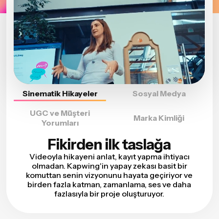
Sinematik Hikayeler
Sosyal Medya
UGC ve Müşteri
Marka Kimliği
Yorumları
Fikirden ilk taslağa
Videoyla hikayeni anlat, kayıt yapma ihtiyacı
olmadan. Kapwing'in yapay zekası basit bir
komuttan senin vizyonunu hayata geçiriyor ve
birden fazla katman, zamanlama, ses ve daha
fazlasıyla bir proje oluşturuyor.