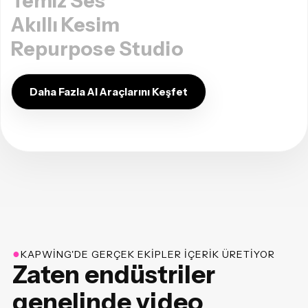
Temiz Ses
Akıllı Kesim
Repurpose Studio
Daha Fazla AI Araçlarını Keşfet
●
KAPWING'DE GERÇEK EKIPLER IÇERIK ÜRETIYOR
Zaten endüstriler
genelinde video