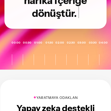
harika içeriğe
dönüştür.
00:00
00:30
01:00
01:30
02:00
02:30
03:00
03:30
04:00
●
YARATMAYA ODAKLAN
Yapay zeka destekli