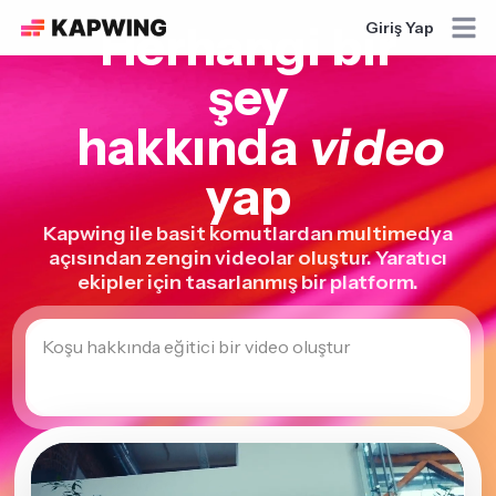
Herhangi bir
Giriş Yap
şey
hakkında
video
yap
Kapwing ile basit komutlardan multimedya
açısından zengin videolar oluştur. Yaratıcı
ekipler için tasarlanmış bir platform.
Uyku verimliliği hakkında bir eğitim videosu yap
Hadi başlayalım!