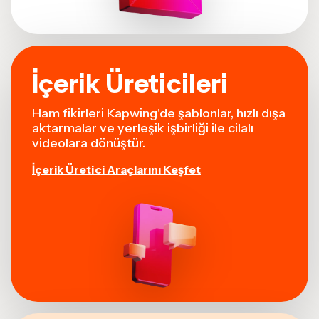
İçerik Üreticileri
Ham fikirleri Kapwing'de şablonlar, hızlı dışa
aktarmalar ve yerleşik işbirliği ile cilalı
videolara dönüştür.
İçerik Üretici Araçlarını Keşfet