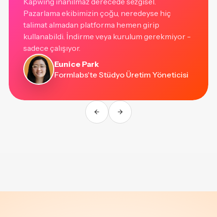
Kapwing inanılmaz derecede sezgisel.
Pazarlama ekibimizin çoğu, neredeyse hiç
talimat almadan platforma hemen girip
kullanabildi. İndirme veya kurulum gerekmiyor -
sadece çalışıyor.
Eunice Park
Formlabs'te Stüdyo Üretim Yöneticisi