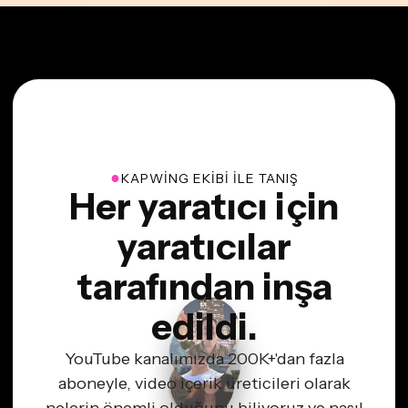
●
KAPWING EKIBI ILE TANIŞ
Her yaratıcı için
yaratıcılar
tarafından inşa
edildi.
YouTube kanalımızda 200K+'dan fazla
aboneyle, video içerik üreticileri olarak