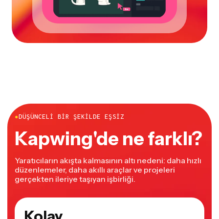
●
DÜŞÜNCELI BIR ŞEKILDE EŞSIZ
Kapwing'de ne farklı?
Yaratıcıların akışta kalmasının altı nedeni: daha hızlı
düzenlemeler, daha akıllı araçlar ve projeleri
gerçekten ileriye taşıyan işbirliği.
Kolay