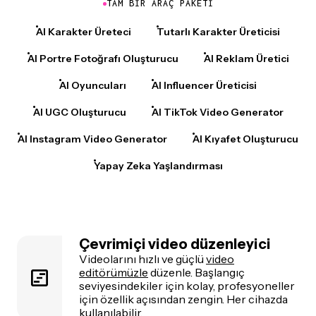
TAM BIR ARAÇ PAKETI
AI Karakter Üreteci
Tutarlı Karakter Üreticisi
AI Portre Fotoğrafı Oluşturucu
AI Reklam Üretici
AI Oyuncuları
AI Influencer Üreticisi
AI UGC Oluşturucu
AI TikTok Video Generator
AI Instagram Video Generator
AI Kıyafet Oluşturucu
Yapay Zeka Yaşlandırması
Çevrimiçi video düzenleyici
Videolarını hızlı ve güçlü
video
editörümüzle
düzenle. Başlangıç
seviyesindekiler için kolay, profesyoneller
için özellik açısından zengin. Her cihazda
kullanılabilir.