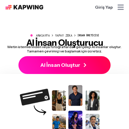
Giriş Yap
●
ANASAYFA
YAPAY ZEKA
İNSAN ÜRETICISI
AI İnsan Oluşturucu
Metin istemlerinden veya fotoğraflardan gerçekçi AI insanlar oluştur.
Tamamen çevrimiçi ve başlamak için ücretsiz.
AI İnsan Oluştur