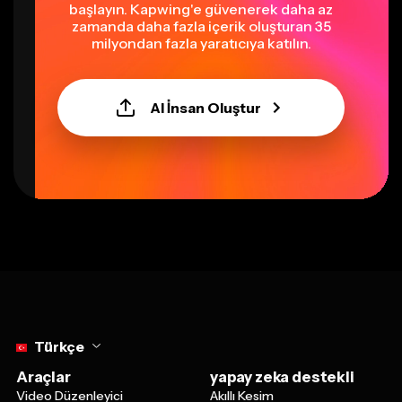
başlayın. Kapwing'e güvenerek daha az
zamanda daha fazla içerik oluşturan 35
milyondan fazla yaratıcıya katılın.
AI İnsan Oluştur
Select language
Türkçe
Araçlar
yapay zeka destekli
Video Düzenleyici
Akıllı Kesim