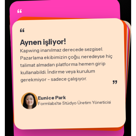
“
“
“
“
“
“
“
“
“
“
“
Aynen işliyor!
Kapwing inanılmaz derecede sezgisel.
Pazarlama ekibimizin çoğu, neredeyse hiç
talimat almadan platforma hemen girip
kullanabildi. İndirme veya kurulum
gerekmiyor - sadece çalışıyor.
”
Natasha Ball
Martin James
Danışman
Video Düzenleyici
Eunice Park
Formlabs'te Stüdyo Üretim Yöneticisi
Panos Papagapiou
Vannesia Darby
Heidi Rae
Dina Segovia
Gracie Peng
Epathlon'da Ortak Yönetici
Mitch Rawlings
Sanal Serbest Çalışan
Kapwing'de Nashville'daki MOXIE'nin
Eğitim
Kerry-lee Farla
İçerik Direktörü
Serbest Çalışan Bilgi Hizmetleri Uzmanı
CEO'su
Youtuber
Grant Taleck
Kapwing'de AuthentIQMarketing.com'un
Kurucu Ortağı