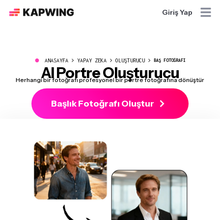
Giriş Yap
●
ANASAYFA
YAPAY ZEKA
OLUŞTURUCU
BAŞ FOTOĞRAFI
AI Portre Oluşturucu
Herhangi bir fotoğrafı profesyonel bir portre fotoğrafına dönüştür
Başlık Fotoğrafı Oluştur