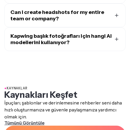
editörüne taşıyarak, uygun
LinkedIn profil fotoğrafı
AI Headshot Generator birçok fotoğrafla çalışıyor;
şablonları
da dahil olmak üzere tüm görsel düzenleme
çekilen fotoğraflar ve grup fotoğrafları da dahil olmak
Can I create headshots for my entire
araçlarına erişebilirsin.
üzere. En iyi sonuçlar için yüzünün tamamen görünür, iyi
team or company?
aydınlatılmış ve gözlük ve şapka gibi engellerin
Evet. İşletmeler grup fotoğraflarını veya bireysel
olmadığından emin ol.
selfie'leri yükleyebilir ve anında herkes için tutarlı,
Kapwing başlık fotoğrafları için hangi AI
profesyonel portre fotoğrafları oluşturabilir. Bu, LinkedIn,
modellerini kullanıyor?
web siteleri ve şirket materyalleri arasında uyumlu bir
Kapwing, Seedream, GPT Image ve Google'ın Nano
marka kimliği sağlar.
Banana dahil olmak üzere en
gelişmiş AI görüntü
oluşturucu modellerle
çalışıyor. Headshot oluşturucumuz
en doğru ve gerçekçi portreler için Seedream kullanıyor,
ama sen de prompt kutusundaki ayarları kullanarak
kendi model tercihlerini belirleyebilirsin.
●
KAYNAKLAR
Kaynakları Keşfet
İpuçları, şablonlar ve derinlemesine rehberler seni daha
hızlı oluşturmanıza ve güvenle paylaşmanıza yardımcı
olmak için.
Tümünü Görüntüle