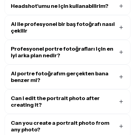
Headshot'umu ne için kullanabilirim?
AI tarafından oluşturulan portre fotoğrafları, özgeçmişler,
LinkedIn, kurumsal web siteleri, kimlik kartları, basın
AI ile profesyonel bir baş fotoğrafı nasıl
haberleri veya hatta kişisel sosyal medya profillerine
çekilir
mükemmel bir seçim. Ayrıca mevcut portre
Kapwing'in
Headshot Generator
'ını aç ve kendin
fotoğraflarına şirket logonuzu ekleyebilir veya
hakkında net bir fotoğraf yükle — rahat bir fotoğraf da
Profesyonel portre fotoğrafları için en
güncelleyebilir ve daha iyi marka tutarlılığı
işe yarar. Basit bir komutla, AI Headshot Generator
iyi arka plan nedir?
sağlayabilirsiniz.
duruşunu, aydınlatmayı ve en-boy oranını ayarlayarak
Tarafsız veya temiz portre arka planları en iyi sonuç
anında profesyonel bir iş portresi oluşturacak. Kolayca
verir; açık gri, beyaz veya yumuşak bulanık ofis ortamları
AI portre fotoğrafım gerçekten bana
business casual veya resmi kıyafet ekle ve arka planı
gibi. Kapwing'in yapay zeka portre oluşturucusu ile
benzer mi?
değiştirerek profesyonel, stüdyo kalitesinde bir
kurumsal stil arka planları, markalı şirket renkleri veya
headshot elde et.
Evet, Kapwing'in yapay zeka portre editörü, tam olarak
daha rahat bir görünüm için bulanık doğal ortamları
senin gibi görünen ama profesyonel kıyafet, poz ve
Can I edit the portrait photo after
anında değiştirebilirsin.
aydınlatma ile profesyonel portreler oluşturuyor.
creating it?
Elbette. AI profesyonel fotoğrafını
sohbet tarzı
komutlar kullanarak
Can you create a portrait photo from
düzenleyebilirsin ("blazeri düğmeli
bir gömleğe çevir" gibi) ya da görseli Kapwing'in tam
any photo?