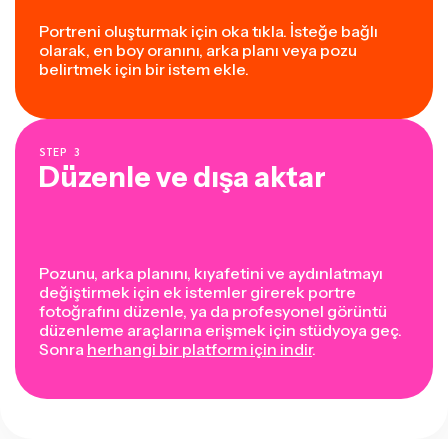
Portreni oluşturmak için oka tıkla. İsteğe bağlı
olarak, en boy oranını, arka planı veya pozu
belirtmek için bir istem ekle.
STEP
3
Düzenle ve dışa aktar
Pozunu, arka planını, kıyafetini ve aydınlatmayı
değiştirmek için ek istemler girerek portre
fotoğrafını düzenle, ya da profesyonel görüntü
düzenleme araçlarına erişmek için stüdyoya geç.
Sonra
herhangi bir platform için indir
.