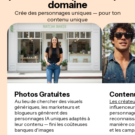
domaine
Crée des personnages uniques — pour ton
contenu unique
Photos Gratuites
Contenu
Au lieu de chercher des visuels
Les créate
génériques, les marketeurs et
influenceur
blogueurs génèrent des
personnage
personnages IA uniques adaptés à
reconnaissa
leur contenu — fini les coûteuses
manière co
banques d'images
et les cam