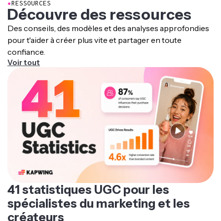
humains IA rendent plus rapide et facile la création de
●
RESSOURCES
pour créer n'importe quelle vidéo. Les humains IA
Découvre des ressources
visuels adaptés à n'importe quel public ou niche.
sauvegardés apparaîtront identiques dans chaque
Des conseils, des modèles et des analyses approfondies
nouvelle génération.
pour t'aider à créer plus vite et partager en toute
confiance.
Voir tout
41 statistiques UGC pour les
spécialistes du marketing et les
créateurs