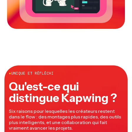
●
UNIQUE ET RÉFLÉCHI
Qu'est-ce qui
distingue Kapwing ?
Six raisons pour lesquelles les créateurs restent
dans le flow : des montages plus rapides, des outils
plus intelligents, et une collaboration qui fait
vraiment avancer les projets.