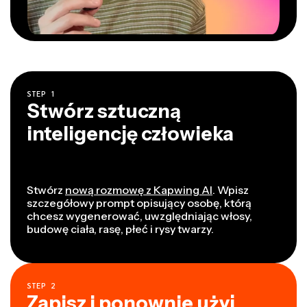
STEP
1
Stwórz sztuczną
inteligencję człowieka
Stwórz
nową rozmowę z Kapwing AI
. Wpisz
szczegółowy prompt opisujący osobę, którą
chcesz wygenerować, uwzględniając włosy,
budowę ciała, rasę, płeć i rysy twarzy.
STEP
2
Zapisz i ponownie użyj