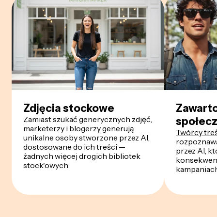
Zdjęcia stockowe
Zawart
Zamiast szukać generycznych zdjęć,
społec
marketerzy i blogerzy generują
Twórcy tre
unikalne osoby stworzone przez AI,
rozpoznaw
dostosowane do ich treści —
przez AI, kt
żadnych więcej drogich bibliotek
konsekwent
stock'owych
kampaniac