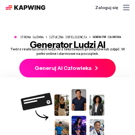
Zaloguj się
●
STRONA GŁÓWNA
SZTUCZNA INTELIGENCJA
GENERATOR CZŁOWIEKA
Generator Ludzi AI
Twórz realistycznych ludzi AI z tekstowych promptów lub zdjęć. W
pełni online i darmowe na początek.
Generuj AI Człowieka