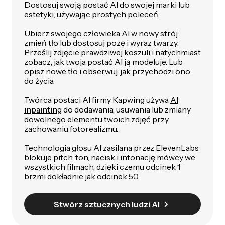
Dostosuj swoją postać AI do swojej marki lub
estetyki, używając prostych poleceń.
Ubierz swojego
człowieka AI w nowy strój
,
zmień tło lub dostosuj pozę i wyraz twarzy.
Prześlij zdjęcie prawdziwej koszuli i natychmiast
zobacz, jak twoja postać AI ją modeluje. Lub
opisz nowe tło i obserwuj, jak przychodzi ono
do życia.
Twórca postaci AI firmy Kapwing używa
AI
inpainting
do dodawania, usuwania lub zmiany
dowolnego elementu twoich zdjęć przy
zachowaniu fotorealizmu.
Technologia głosu AI zasilana przez ElevenLabs
blokuje pitch, ton, nacisk i intonację mówcy we
wszystkich filmach, dzięki czemu odcinek 1
brzmi dokładnie jak odcinek 50.
Stwórz sztucznych ludzi AI