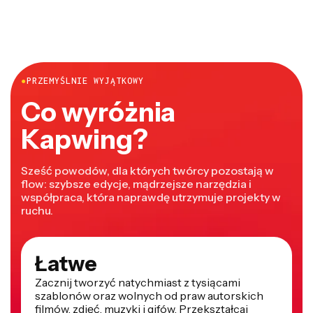
●
PRZEMYŚLNIE WYJĄTKOWY
Co wyróżnia
Kapwing?
Sześć powodów, dla których twórcy pozostają w
flow: szybsze edycje, mądrzejsze narzędzia i
współpraca, która naprawdę utrzymuje projekty w
ruchu.
Łatwe
Zacznij tworzyć natychmiast z tysiącami
szablonów oraz wolnych od praw autorskich
filmów, zdjęć, muzyki i gifów. Przekształcaj