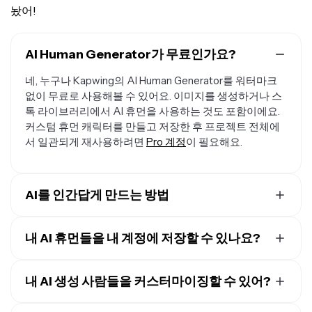
놨어!
AI Human Generator가 무료인가요?
네, 누구나 Kapwing의 AI Human Generator를 워터마크
없이 무료로 사용해볼 수 있어요. 이미지를 생성하거나 스
톡 라이브러리에서 AI 휴먼을 사용하는 것도 포함이에요.
커스텀 휴먼 캐릭터를 만들고 저장한 후 프로젝트 전체에
서 일관되게 재사용하려면
Pro 계정
이 필요해요.
AI를 인간답게 만드는 방법
커스텀 AI 휴먼을 만들려면,
Kapwing AI와 새로운 채팅을
시작
하세요. AI 인물의 얼굴 특징, 인종, 성별, 체형, 헤어스
내 AI 휴먼들을 내 계정에 저장할 수 있나요?
타일을 원하는 만큼 자세히 설명하는 프롬프트를 입력하
그래, Kapwing의 AI 채팅으로 AI 휴먼을 만들어서 이미지
세요. 그 다음 화살표를 클릭해서 생성하세요. 추가 프롬프
를 다운로드하면 돼. 프롬프트 박스에서 @ 아이콘을 클릭
내 AI 생성 사람들을 커스터마이징할 수 있어?
트로 계속 커스터마이징하거나 AI 휴먼을 JPEG로 다운로
하고 드롭다운에서 "캐릭터 추가"를 선택해. 너의 휴먼에
드할 수 있어요.
네, AI 휴먼의 거의 모든 측면을 커스터마이즈할 수 있어요.
게 이름과 설명을 지어주고, 이미지를 참고 이미지로 업로