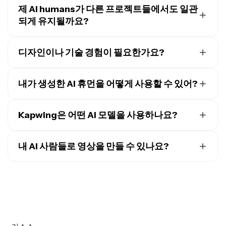
텍스트 프롬프트를 사용해서 옷, 표정, 포즈, 환경을 바꿀
제 AI humans가 다른 프로젝트들에서도 일관
드해서 저장하면 완벽해.
수 있습니다. 셔츠나 제품처럼 실제 아이템을 업로드해서
되게 유지될까요?
AI 휴먼이 그걸 입거나 상호작용하는 모습을 시각화할 수
AI 인간을
Brand Kit에 저장
하면, 그들의 얼굴 특징, 스타일,
도 있어요.
목소리(설정된 경우)가 여러 이미지와 동영상에서 일관되
디자인이나 기술 경험이 필요한가요?
Kapwing은 AI 인페인팅도 사용하는데, 이건 이미지의 특
게 유지돼. 이건 브랜딩, 스토리텔링, 또는 인지도 있는 캐
정 부분을 추가, 제거, 수정할 수 있으면서도 모든 게 사진
아니요, 경험이 필요 없어요. 이 도구는 초보자 친화적으로
릭터가 중요한 소셜 미디어 캠페인에 특히 유용해.
처럼 현실적으로 유지돼요. 덕분에 빠르게 반복 작업을 하
설계되었으며, 간단한 프롬프트 기반 인터페이스가 기술
내가 생성한 AI 휴먼을 어떻게 사용할 수 있어?
Kapwing은 새로운 생성에서 뭘 바꾸든 캐릭터 일관성을
고 정확히 원하는 모습을 얻을 수 있습니다.
적인 복잡성을 대신 처리해줘요. 프롬프트 엔지니어링을
보장하기 위해 여러
AI 모델
을 사용해.
AI 인간은 다양한 창작 및 전문적인 작업 흐름에서 유용합
배우거나 소프트웨어를 설치할 필요가 없어요. 그냥 사람
니다. 마케터와 블로거들은 일반적인 스톡 이미지에 의존
Kapwing은 어떤 AI 모델을 사용하나요?
을 설명하면 몇 초 안에 현실적인 이미지를 받을 수 있어요.
하는 대신 독특한 비주얼을 만들기 위해 활용하고 있어요.
Kapwing은
Veo
, Seedance,
Wan
, Kling을 포함한 최신 AI
모든 작업이 브라우저에서 실행되기 때문에 어떤 기기에
콘텐츠 크리에이터들은
소셜 미디어
, UGC 스타일 콘텐츠,
모델들과 통합되어 있어요. Seedream,
GPT Image
,
서든 AI 휴먼을 만들고, 편집하고, 공유할 수 있어요. 이렇
내 AI 사람들로 영상을 만들 수 있나요?
그리고 마케팅 캠페인을 위해 인식도 높은 캐릭터를 만들
Google Nano Banana를 사용해서 AI 휴먼의 이미지도 생
게 하면 모든 기술 수준의 개인, 팀, 크리에이터가 접근할
고 있습니다.
그럼요,
AI Image to Video Generator
를 사용해서 AI 휴먼
성할 수 있어요. 프롬프트 박스 설정에서 원하는 모델을 선
수 있어요.
의 사진을 현실감 있는 비디오로 바꿀 수 있어요. 이미지를
스토리텔링, 제품 시각화, 현지화, 그리고 포용적인 표현을
택하거나, Kapwing AI가 생성에 가장 좋은 모델을 똑똑하
생생한 비디오의 시작 프레임으로 사용할 수도 있고요. 또
위해서도 정말 유용해요. 컨셉 아트부터 완전한 프로덕션
게 선택하게 할 수 있어요.
는 AI 인물들을 재사용 가능한 캐릭터로 저장한 다음 프롬
자산까지, AI 인간을 활용하면 어떤 대상이나 틈새 시장을
프트에 태그해서 어떤 비디오든 만들 수 있어요. 저장된 AI
위한 맞춤형 비주얼을 더 빠르고 쉽게 만들 수 있답니다.
휴먼은 새로운 생성마다 같은 모습으로 나타날 거예요.