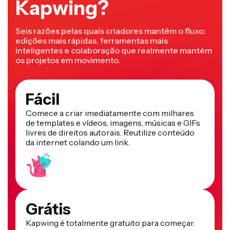
Kapwing?
Seis razões pelas quais criadores mantêm o fluxo:
edições mais rápidas, ferramentas mais
inteligentes e colaboração que realmente mantém
os projetos em movimento.
Fácil
Comece a criar imediatamente com milhares
de templates e vídeos, imagens, músicas e GIFs
livres de direitos autorais. Reutilize conteúdo
da internet colando um link.
Grátis
Kapwing é totalmente gratuito para começar.