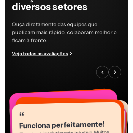
diversos setores
Ouça diretamente das equipes que
publicam mais rápido, colaboram melhor e
ficam à frente.
Veja todas as avaliações
“
“
“
“
“
“
“
“
“
“
“
Funciona perfeitamente!
Kapwing é incrivelmente intuitivo. Muitos