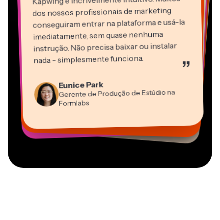
dos nossos profissionais de marketing
conseguiram entrar na plataforma e usá-la
imediatamente, sem quase nenhuma
instrução. Não precisa baixar ou instalar
nada - simplesmente funciona.
”
Martin James
Editor de Vídeo
Eunice Park
Panos Papagapiou
Natasha Ball
Dina Segovia
Gerente de Produção de Estúdio na
Heidi Rae
Sócio-Diretor na EPATHLON
Gracie Peng
Consultor
Freelancer Virtual
Grant Taleck
Formlabs
Educação
Kerry-lee Farla
Vannesia Darby
Diretor de Conteúdo
Mitch Rawlings
Cofundador na
CEO na MOXIE Nashville
Youtuber
Freelancer de Serviços de Informação
AuthentIQMarketing.com